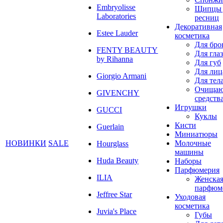
Embryolisse
Щипцы 
Laboratories
ресниц
Декоративная
Estee Lauder
косметика
Для бро
FENTY BEAUTY
Для глаз
by Rihanna
Для губ
Для лиц
Giorgio Armani
Для тел
Очища
GIVENCHY
средств
Игрушки
GUCCI
Куклы
Кисти
Guerlain
Миниатюры
НОВИНКИ
SALE
Молочные
Hourglass
машины
Huda Beauty
Наборы
Парфюмерия
ILIA
Женска
парфюм
Jeffree Star
Уходовая
косметика
Juvia's Place
Губы