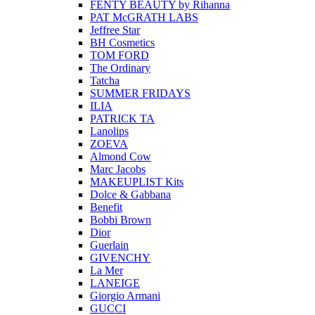
FENTY BEAUTY by Rihanna
PAT McGRATH LABS
Jeffree Star
BH Cosmetics
TOM FORD
The Ordinary
Tatcha
SUMMER FRIDAYS
ILIA
PATRICK TA
Lanolips
ZOEVA
Almond Cow
Marc Jacobs
MAKEUPLIST Kits
Dolce & Gabbana
Benefit
Bobbi Brown
Dior
Guerlain
GIVENCHY
La Mer
LANEIGE
Giorgio Armani
GUCCI