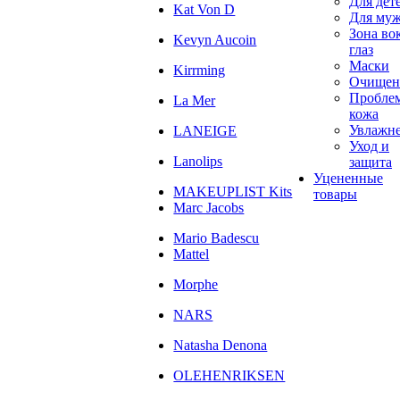
Для дет
Kat Von D
Для му
Зона во
Kevyn Aucoin
глаз
Маски
Kirrming
Очищен
Пробле
La Mer
кожа
Увлажн
LANEIGE
Уход и
Lanolips
защита
Уцененные
MAKEUPLIST Kits
товары
Marc Jacobs
Mario Badescu
Mattel
Morphe
NARS
Natasha Denona
OLEHENRIKSEN