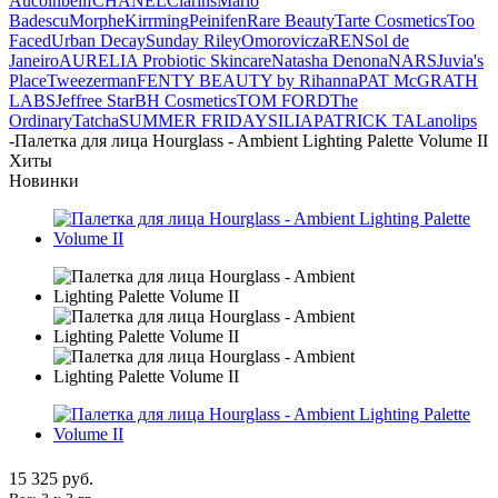
Aucoin
belif
CHANEL
Clarins
Mario
Badescu
Morphe
Kirrming
Peinifen
Rare Beauty
Tarte Cosmetics
Too
Faced
Urban Decay
Sunday Riley
Omorovicza
REN
Sol de
Janeiro
AURELIA Probiotic Skincare
Natasha Denona
NARS
Juvia's
Place
Tweezerman
FENTY BEAUTY by Rihanna
PAT McGRATH
LABS
Jeffree Star
BH Cosmetics
TOM FORD
The
Ordinary
Tatcha
SUMMER FRIDAYS
ILIA
PATRICK TA
Lanolips
-
Палетка для лица Hourglass - Ambient Lighting Palette Volume II
Хиты
Новинки
15 325
руб.