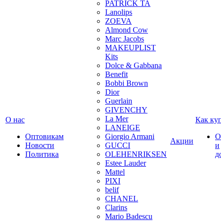
PATRICK TA
Lanolips
ZOEVA
Almond Cow
Marc Jacobs
MAKEUPLIST
Kits
Dolce & Gabbana
Benefit
Bobbi Brown
Dior
Guerlain
GIVENCHY
La Mer
О нас
Как ку
LANEIGE
Оптовикам
Giorgio Armani
О
Акции
Новости
GUCCI
и
Политика
OLEHENRIKSEN
д
Estee Lauder
Mattel
PIXI
belif
CHANEL
Clarins
Mario Badescu