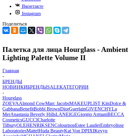
Вконтакте
Instagram
Поделиться
Палетка для лица Hourglass - Ambient
Lighting Palette Volume II
Главная
-
БРЕНДЫ
НОВИНКИ
БРЕНДЫ
SALE
КАТЕГОРИИ
-
Hourglass
ZOEVA
Almond Cow
Marc Jacobs
MAKEUPLIST Kits
Dolce &
Gabbana
Benefit
Bobbi Brown
Dior
Guerlain
GIVENCHY
La
Mer
Anastasia Beverly Hills
LANEIGE
Giorgio Armani
BECCA
Cosmetics
GUCCI
Charlotte
Tilbury
OLEHENRIKSEN
Colourpop
Estee Lauder
Embryolisse
Laboratories
Mattel
Huda Beauty
Kat Von D
PIXI
Kevyn