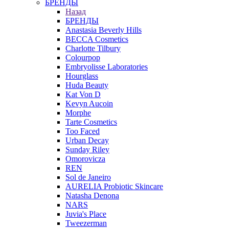
БРЕНДЫ
Назад
БРЕНДЫ
Anastasia Beverly Hills
BECCA Cosmetics
Charlotte Tilbury
Colourpop
Embryolisse Laboratories
Hourglass
Huda Beauty
Kat Von D
Kevyn Aucoin
Morphe
Tarte Cosmetics
Too Faced
Urban Decay
Sunday Riley
Omorovicza
REN
Sol de Janeiro
AURELIA Probiotic Skincare
Natasha Denona
NARS
Juvia's Place
Tweezerman