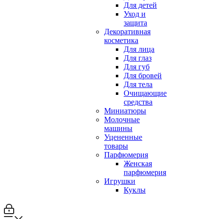
Для детей
Уход и
защита
Декоративная
косметика
Для лица
Для глаз
Для губ
Для бровей
Для тела
Очищающие
средства
Миниатюры
Молочные
машины
Уцененные
товары
Парфюмерия
Женская
парфюмерия
Игрушки
Куклы