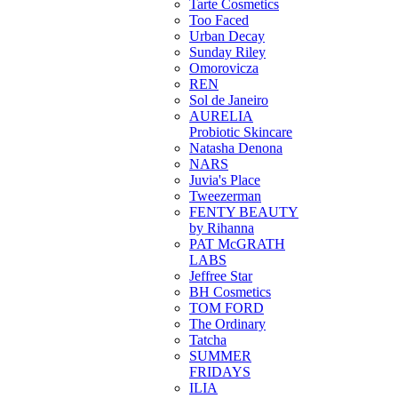
Tarte Cosmetics
Too Faced
Urban Decay
Sunday Riley
Omorovicza
REN
Sol de Janeiro
AURELIA
Probiotic Skincare
Natasha Denona
NARS
Juvia's Place
Tweezerman
FENTY BEAUTY
by Rihanna
PAT McGRATH
LABS
Jeffree Star
BH Cosmetics
TOM FORD
The Ordinary
Tatcha
SUMMER
FRIDAYS
ILIA