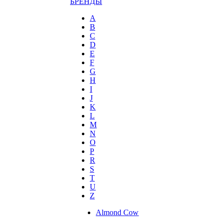
БРЕНДЫ
A
B
C
D
E
F
G
H
I
J
K
L
M
N
O
P
R
S
T
U
Z
Almond Cow