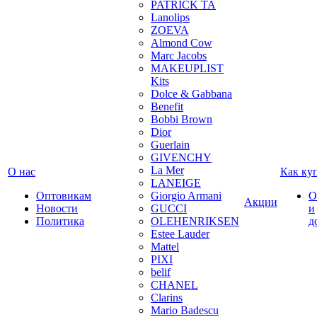
PATRICK TA
Lanolips
ZOEVA
Almond Cow
Marc Jacobs
MAKEUPLIST
Kits
Dolce & Gabbana
Benefit
Bobbi Brown
Dior
Guerlain
GIVENCHY
La Mer
О нас
Как ку
LANEIGE
Оптовикам
Giorgio Armani
О
Акции
Новости
GUCCI
и
Политика
OLEHENRIKSEN
д
Estee Lauder
Mattel
PIXI
belif
CHANEL
Clarins
Mario Badescu