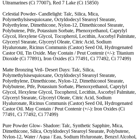
Ultramarines (Ci 77007), Red 7 Lake (Ci 15850)
Celestial Powder- Candlelight: Talc, Silica, Mica,
Polymethylsisesquioxane, Octyldodecyl Stearoyl Stearate,
Polyethylene, Dimethicone, Nylon-12, Dimethiconol Stearate,
Polybutene, Ptfe, Potassium Sorbate, Phenoxyethanol, Caprylyl
Glycol, Hexylene Glycol, Tocopherol, Lecithin, Ascorbyl Palmitate,
Glyceryl Stearate, Glyceryl Oleate, Citric Acid, Sodium
Hyaluronate, Ricinus Communis (Castor) Seed Oil, Hydrogenated
Castor Oil, Tin Oxide. May Contain / Peut Contenir (+/-): Titanium
Dioxide (Ci 77891), Iron Oxides (Ci 77491, Ci 77492, Ci 77499)
Matte Bronzing Veil- Desert Days: Talc, Silica,
Polymethylsisesquioxane, Octyldodecyl Stearoyl Stearate,
Polyethylene, Dimethicone, Nylon-12, Dimethiconol Stearate,
Polybutene, Ptfe, Potassium Sorbate, Phenoxyethanol, Caprylyl
Glycol, Hexylene Glycol, Tocopherol, Lecithin, Ascorbyl Palmitate,
Glyceryl Stearate, Glyceryl Oleate, Citric Acid, Sodium
Hyaluronate, Ricinus Communis (Castor) Seed Oil, Hydrogenated
Castor Oil. May Contain / Peut Contenir (+/-): Iron Oxides (Ci
77491, Ci 77492, Ci 77499)
Pure Powder Glow- Shadore: Talc, Synthetic Sapphire, Mica,
Dimethicone, Silica, Octyldodecyl Stearoyl Stearate, Polybutene,
Nylon-12, Water / Aqua / Eau, Sodium Hyluronate, Benzyl Alcohol,