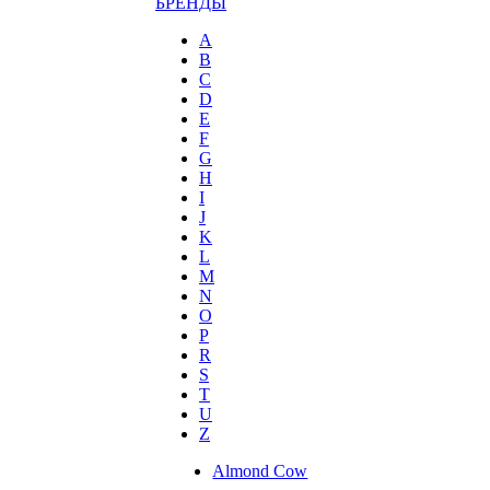
БРЕНДЫ
A
B
C
D
E
F
G
H
I
J
K
L
M
N
O
P
R
S
T
U
Z
Almond Cow