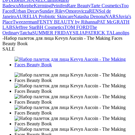
D
PIXI
belif
CHANEL
Clarins
Mario
Badescu
Morphe
Kirrming
Peinifen
Rare Beauty
Tarte Cosmetics
Too
Faced
Urban Decay
Sunday Riley
Omorovicza
REN
Sol de
Janeiro
AURELIA Probiotic Skincare
Natasha Denona
NARS
Juvia's
Place
Tweezerman
FENTY BEAUTY by Rihanna
PAT McGRATH
LABS
Jeffree Star
BH Cosmetics
TOM FORD
The
Ordinary
Tatcha
SUMMER FRIDAYS
ILIA
PATRICK TA
Lanolips
-
Набор палеток для лица Kevyn Aucoin - The Making Faces
Beauty Book
SALE