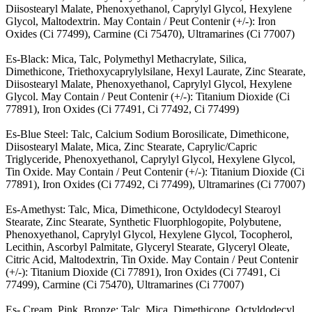
Diisostearyl Malate, Phenoxyethanol, Caprylyl Glycol, Hexylene
Glycol, Maltodextrin. May Contain / Peut Contenir (+/-): Iron
Oxides (Ci 77499), Carmine (Ci 75470), Ultramarines (Ci 77007)
Es-Black: Mica, Talc, Polymethyl Methacrylate, Silica,
Dimethicone, Triethoxycaprylylsilane, Hexyl Laurate, Zinc Stearate,
Diisostearyl Malate, Phenoxyethanol, Caprylyl Glycol, Hexylene
Glycol. May Contain / Peut Contenir (+/-): Titanium Dioxide (Ci
77891), Iron Oxides (Ci 77491, Ci 77492, Ci 77499)
Es-Blue Steel: Talc, Calcium Sodium Borosilicate, Dimethicone,
Diisostearyl Malate, Mica, Zinc Stearate, Caprylic/Capric
Triglyceride, Phenoxyethanol, Caprylyl Glycol, Hexylene Glycol,
Tin Oxide. May Contain / Peut Contenir (+/-): Titanium Dioxide (Ci
77891), Iron Oxides (Ci 77492, Ci 77499), Ultramarines (Ci 77007)
Es-Amethyst: Talc, Mica, Dimethicone, Octyldodecyl Stearoyl
Stearate, Zinc Stearate, Synthetic Fluorphlogopite, Polybutene,
Phenoxyethanol, Caprylyl Glycol, Hexylene Glycol, Tocopherol,
Lecithin, Ascorbyl Palmitate, Glyceryl Stearate, Glyceryl Oleate,
Citric Acid, Maltodextrin, Tin Oxide. May Contain / Peut Contenir
(+/-): Titanium Dioxide (Ci 77891), Iron Oxides (Ci 77491, Ci
77499), Carmine (Ci 75470), Ultramarines (Ci 77007)
Es- Cream, Pink, Bronze: Talc, Mica, Dimethicone, Octyldodecyl