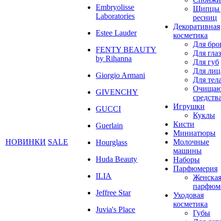
Embryolisse
Щипцы 
Laboratories
ресниц
Декоративная
Estee Lauder
косметика
Для бро
FENTY BEAUTY
Для глаз
by Rihanna
Для губ
Для лиц
Giorgio Armani
Для тел
Очища
GIVENCHY
средств
Игрушки
GUCCI
Куклы
Кисти
Guerlain
Миниатюры
НОВИНКИ
SALE
Молочные
Hourglass
машины
Huda Beauty
Наборы
Парфюмерия
ILIA
Женска
парфюм
Jeffree Star
Уходовая
косметика
Juvia's Place
Губы