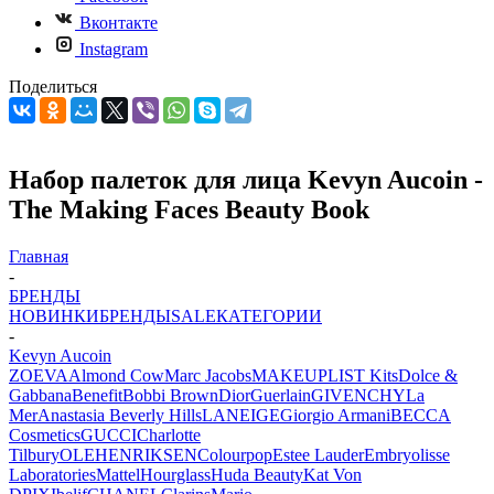
Вконтакте
Instagram
Поделиться
Набор палеток для лица Kevyn Aucoin -
The Making Faces Beauty Book
Главная
-
БРЕНДЫ
НОВИНКИ
БРЕНДЫ
SALE
КАТЕГОРИИ
-
Kevyn Aucoin
ZOEVA
Almond Cow
Marc Jacobs
MAKEUPLIST Kits
Dolce &
Gabbana
Benefit
Bobbi Brown
Dior
Guerlain
GIVENCHY
La
Mer
Anastasia Beverly Hills
LANEIGE
Giorgio Armani
BECCA
Cosmetics
GUCCI
Charlotte
Tilbury
OLEHENRIKSEN
Colourpop
Estee Lauder
Embryolisse
Laboratories
Mattel
Hourglass
Huda Beauty
Kat Von