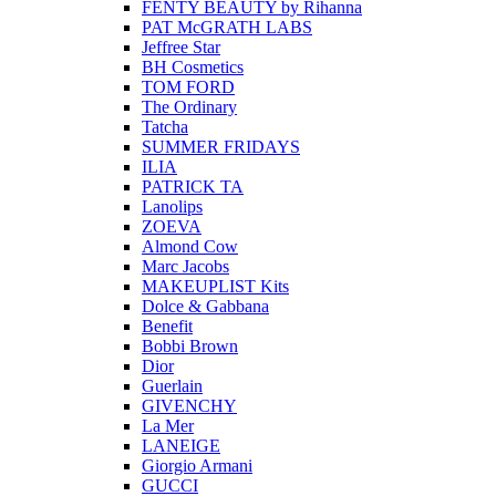
FENTY BEAUTY by Rihanna
PAT McGRATH LABS
Jeffree Star
BH Cosmetics
TOM FORD
The Ordinary
Tatcha
SUMMER FRIDAYS
ILIA
PATRICK TA
Lanolips
ZOEVA
Almond Cow
Marc Jacobs
MAKEUPLIST Kits
Dolce & Gabbana
Benefit
Bobbi Brown
Dior
Guerlain
GIVENCHY
La Mer
LANEIGE
Giorgio Armani
GUCCI