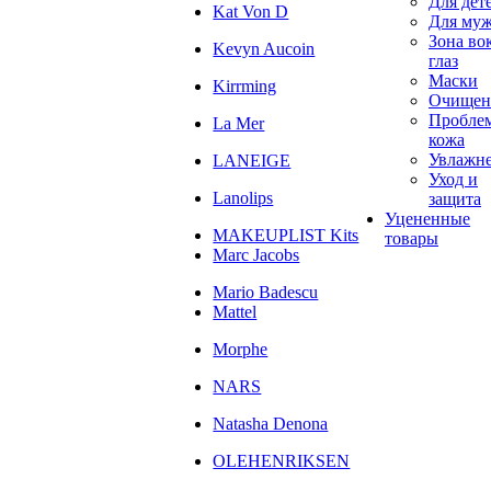
Для дет
Kat Von D
Для му
Зона во
Kevyn Aucoin
глаз
Маски
Kirrming
Очищен
Пробле
La Mer
кожа
Увлажн
LANEIGE
Уход и
Lanolips
защита
Уцененные
MAKEUPLIST Kits
товары
Marc Jacobs
Mario Badescu
Mattel
Morphe
NARS
Natasha Denona
OLEHENRIKSEN