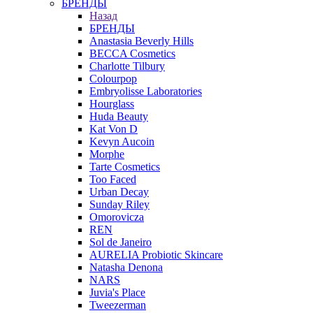
БРЕНДЫ
Назад
БРЕНДЫ
Anastasia Beverly Hills
BECCA Cosmetics
Charlotte Tilbury
Colourpop
Embryolisse Laboratories
Hourglass
Huda Beauty
Kat Von D
Kevyn Aucoin
Morphe
Tarte Cosmetics
Too Faced
Urban Decay
Sunday Riley
Omorovicza
REN
Sol de Janeiro
AURELIA Probiotic Skincare
Natasha Denona
NARS
Juvia's Place
Tweezerman