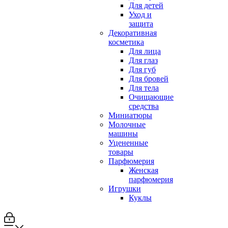
Для детей
Уход и
защита
Декоративная
косметика
Для лица
Для глаз
Для губ
Для бровей
Для тела
Очищающие
средства
Миниатюры
Молочные
машины
Уцененные
товары
Парфюмерия
Женская
парфюмерия
Игрушки
Куклы