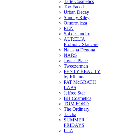
Tarte Cosmetics
Too Faced
Urban Decay
Sunday Riley
Omorovicza
REN
Sol de Janeiro
AURELIA
Probiotic Skincare
Natasha Denona
NARS
Juvia's Place
Tweezerman
FENTY BEAUTY
by Rihanna
PAT McGRATH
LABS
Jeffree Star
BH Cosmetics
TOM FORD
The Ordinary
Tatcha
SUMMER
FRIDAYS
ILIA