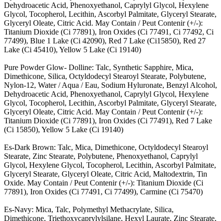
Dehydroacetic Acid, Phenoxyethanol, Caprylyl Glycol, Hexylene
Glycol, Tocopherol, Lecithin, Ascorbyl Palmitate, Glyceryl Stearate,
Glyceryl Oleate, Citric Acid. May Contain / Peut Contenir (+/-):
Titanium Dioxide (Ci 77891), Iron Oxides (Ci 77491, Ci 77492, Ci
77499), Blue 1 Lake (Ci 42090), Red 7 Lake (Ci15850), Red 27
Lake (Ci 45410), Yellow 5 Lake (Ci 19140)
Pure Powder Glow- Dolline: Talc, Synthetic Sapphire, Mica,
Dimethicone, Silica, Octyldodecyl Stearoyl Stearate, Polybutene,
Nylon-12, Water / Aqua / Eau, Sodium Hyluronate, Benzyl Alcohol,
Dehydroacetic Acid, Phenoxyethanol, Caprylyl Glycol, Hexylene
Glycol, Tocopherol, Lecithin, Ascorbyl Palmitate, Glyceryl Stearate,
Glyceryl Oleate, Citric Acid. May Contain / Peut Contenir (+/-):
Titanium Dioxide (Ci 77891), Iron Oxides (Ci 77491), Red 7 Lake
(Ci 15850), Yellow 5 Lake (Ci 19140)
Es-Dark Brown: Talc, Mica, Dimethicone, Octyldodecyl Stearoyl
Stearate, Zinc Stearate, Polybutene, Phenoxyethanol, Caprylyl
Glycol, Hexylene Glycol, Tocopherol, Lecithin, Ascorbyl Palmitate,
Glyceryl Stearate, Glyceryl Oleate, Citric Acid, Maltodextrin, Tin
Oxide. May Contain / Peut Contenir (+/-): Titanium Dioxide (Ci
77891), Iron Oxides (Ci 77491, Ci 77499), Carmine (Ci 75470)
Es-Navy: Mica, Talc, Polymethyl Methacrylate, Silica,
Dimethicone, Triethoxycaprylylsilane, Hexyl Laurate, Zinc Stearate,