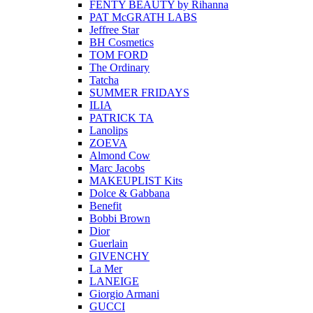
FENTY BEAUTY by Rihanna
PAT McGRATH LABS
Jeffree Star
BH Cosmetics
TOM FORD
The Ordinary
Tatcha
SUMMER FRIDAYS
ILIA
PATRICK TA
Lanolips
ZOEVA
Almond Cow
Marc Jacobs
MAKEUPLIST Kits
Dolce & Gabbana
Benefit
Bobbi Brown
Dior
Guerlain
GIVENCHY
La Mer
LANEIGE
Giorgio Armani
GUCCI