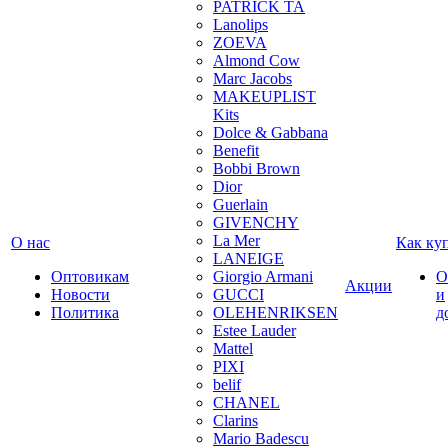
PATRICK TA
Lanolips
ZOEVA
Almond Cow
Marc Jacobs
MAKEUPLIST
Kits
Dolce & Gabbana
Benefit
Bobbi Brown
Dior
Guerlain
GIVENCHY
La Mer
О нас
Как ку
LANEIGE
Оптовикам
Giorgio Armani
О
Акции
Новости
GUCCI
и
Политика
OLEHENRIKSEN
д
Estee Lauder
Mattel
PIXI
belif
CHANEL
Clarins
Mario Badescu