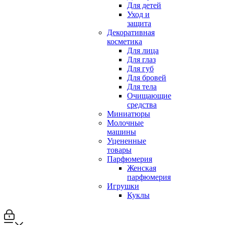
Для детей
Уход и
защита
Декоративная
косметика
Для лица
Для глаз
Для губ
Для бровей
Для тела
Очищающие
средства
Миниатюры
Молочные
машины
Уцененные
товары
Парфюмерия
Женская
парфюмерия
Игрушки
Куклы