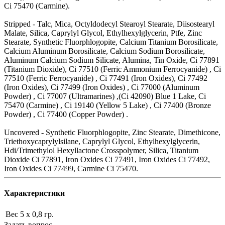
Ci 75470 (Carmine).
Stripped - Talc, Mica, Octyldodecyl Stearoyl Stearate, Diisostearyl
Malate, Silica, Caprylyl Glycol, Ethylhexylglycerin, Ptfe, Zinc
Stearate, Synthetic Fluorphlogopite, Calcium Titanium Borosilicate,
Calcium Aluminum Borosilicate, Calcium Sodium Borosilicate,
Aluminum Calcium Sodium Silicate, Alumina, Tin Oxide, Ci 77891
(Titanium Dioxide), Ci 77510 (Ferric Ammonium Ferrocyanide) , Ci
77510 (Ferric Ferrocyanide) , Ci 77491 (Iron Oxides), Ci 77492
(Iron Oxides), Ci 77499 (Iron Oxides) , Ci 77000 (Aluminum
Powder) , Ci 77007 (Ultramarines) ,(Ci 42090) Blue 1 Lake, Ci
75470 (Carmine) , Ci 19140 (Yellow 5 Lake) , Ci 77400 (Bronze
Powder) , Ci 77400 (Copper Powder) .
Uncovered - Synthetic Fluorphlogopite, Zinc Stearate, Dimethicone,
Triethoxycaprylylsilane, Caprylyl Glycol, Ethylhexylglycerin,
Hdi/Trimethylol Hexyllactone Crosspolymer, Silica, Titanium
Dioxide Ci 77891, Iron Oxides Ci 77491, Iron Oxides Ci 77492,
Iron Oxides Ci 77499, Carmine Ci 75470.
Характеристики
Вес
5 х 0,8 гр.
Задать вопрос