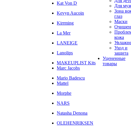
Для дет
Kat Von D
Для му
Зона во
Kevyn Aucoin
глаз
Маски
Kirrming
Очищен
Пробле
La Mer
кожа
Увлажн
LANEIGE
Уход и
Lanolips
защита
Уцененные
MAKEUPLIST Kits
товары
Marc Jacobs
Mario Badescu
Mattel
Morphe
NARS
Natasha Denona
OLEHENRIKSEN