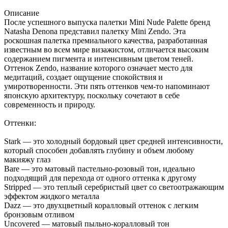
Описание
После успешного выпуска палетки Mini Nude Palette бренд
Natasha Denona представил палетку Mini Zendo. Эта
роскошная палетка премиального качества, разработанная
известным во всем мире визажистом, отличается высоким
содержанием пигмента и интенсивным цветом теней.
Оттенок Zendo, название которого означает место для
медитаций, создает ощущение спокойствия и
умиротворенности. Эти пять оттенков чем-то напоминают
японскую архитектуру, поскольку сочетают в себе
современность и природу.
Оттенки:
Stark — это холодный бордовый цвет средней интенсивности,
который способен добавлять глубину и объем любому
макияжу глаз
Bare — это матовый пастельно-розовый тон, идеально
подходящий для перехода от одного оттенка к другому
Stripped — это теплый серебристый цвет со светоотражающим
эффектом жидкого металла
Dazz — это двухцветный коралловый оттенок с легким
бронзовым отливом
Uncovered — матовый пыльно-коралловый тон