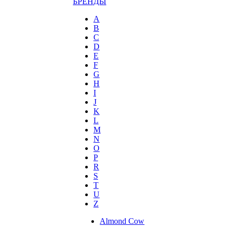
БРЕНДЫ
A
B
C
D
E
F
G
H
I
J
K
L
M
N
O
P
R
S
T
U
Z
Almond Cow