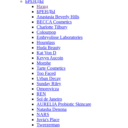
БРЕНДЫ
Назад
БРЕНДЫ
Anastasia Beverly Hills
BECCA Cosmetics
Charlotte Tilbury
Colourpop
Embryolisse Laboratories
Hourglass
Huda Beauty
Kat Von D
Kevyn Aucoin
Morphe
Tarte Cosmetics
Too Faced
Urban Decay
Sunday Riley
Omorovicza
REN
Sol de Janeiro
AURELIA Probiotic Skincare
Natasha Denona
NARS
Juvia's Place
Tweezerman