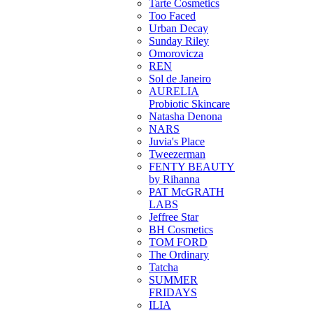
Tarte Cosmetics
Too Faced
Urban Decay
Sunday Riley
Omorovicza
REN
Sol de Janeiro
AURELIA
Probiotic Skincare
Natasha Denona
NARS
Juvia's Place
Tweezerman
FENTY BEAUTY
by Rihanna
PAT McGRATH
LABS
Jeffree Star
BH Cosmetics
TOM FORD
The Ordinary
Tatcha
SUMMER
FRIDAYS
ILIA