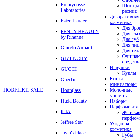
Embryolisse
Щипцы 
Laboratories
ресниц
Декоративная
Estee Lauder
косметика
Для бро
FENTY BEAUTY
Для глаз
by Rihanna
Для губ
Для лиц
Giorgio Armani
Для тел
Очища
GIVENCHY
средств
Игрушки
GUCCI
Куклы
Кисти
Guerlain
Миниатюры
НОВИНКИ
SALE
Молочные
Hourglass
машины
Huda Beauty
Наборы
Парфюмерия
ILIA
Женска
парфюм
Jeffree Star
Уходовая
косметика
Juvia's Place
Губы