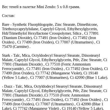
Вес теней в палетке Mini Zendo: 5 x 0.8 грамм.
Состав:
Bare - Synthetic Fluorphlogopite, Zinc Stearate, Dimethicone,
Triethoxycaprylylsilane, Caprylyl Glycol, Ethylhexylglycerin,
Hdi/Trimethylol Hexyllactone Crosspolymer, Silica , Ci 77891
(Titanium Dioxide), Ci 77491 (Iron Oxides) , Ci 77492 (Iron
Oxides) , Ci 77499 (Iron Oxides), Ci 77007 (Ultramarines) , Ci
75470 (Carmine) .
Stark - Talc, Mica, Octyldodecyl Stearoyl Stearate, Diisostearyl
Malate, Caprylyl Glycol, Ethylhexylglycerin, Ptfe, Zinc Stearate, Ci
77891 (Titanium Dioxide) , Ci 77510 (Ferric Ammonium
Ferrocyanide) , Ci 77491 (Iron Oxides) , Ci 77492 (Iron Oxides), Ci
77499 (Iron Oxides), Ci 77742 (Manganese Violet), Ci 19140
(Yellow 5 Lake) , Ci 77007 (Ultramarines), Ci 42090 (Blue 1 Lake).
- Dazz - Talc, Mica, Octyldodecyl Stearoyl Stearate, Diisostearyl
Malate, Caprylyl Glycol, Ethylhexylglycerin, Ptfe, Zinc Stearate, Ci
77891 (Titanium Dioxide) ,Ci 77510 (Ferric Ammonium
Ferrocyanide) , Ci 77491 (Iron Oxides), Ci 77492 (Iron Oxides) , Ci
77499 (Iron Oxides), Ci 77007 (Ultramarines) , Ci 42090 (Blue 1
Lake), Ci 77742 (Manganese Violet) , Ci 19140 (Yellow 5 Lake),