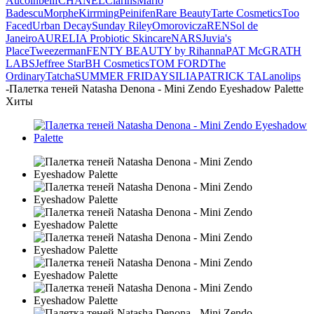
Aucoin
belif
CHANEL
Clarins
Mario
Badescu
Morphe
Kirrming
Peinifen
Rare Beauty
Tarte Cosmetics
Too
Faced
Urban Decay
Sunday Riley
Omorovicza
REN
Sol de
Janeiro
AURELIA Probiotic Skincare
NARS
Juvia's
Place
Tweezerman
FENTY BEAUTY by Rihanna
PAT McGRATH
LABS
Jeffree Star
BH Cosmetics
TOM FORD
The
Ordinary
Tatcha
SUMMER FRIDAYS
ILIA
PATRICK TA
Lanolips
-
Палетка теней Natasha Denona - Mini Zendo Eyeshadow Palette
Хиты