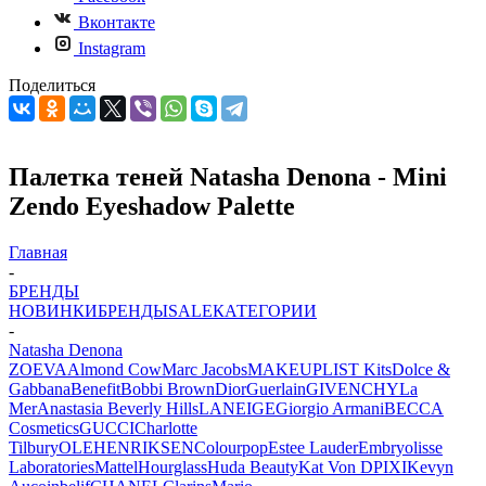
Вконтакте
Instagram
Поделиться
Палетка теней Natasha Denona - Mini
Zendo Eyeshadow Palette
Главная
-
БРЕНДЫ
НОВИНКИ
БРЕНДЫ
SALE
КАТЕГОРИИ
-
Natasha Denona
ZOEVA
Almond Cow
Marc Jacobs
MAKEUPLIST Kits
Dolce &
Gabbana
Benefit
Bobbi Brown
Dior
Guerlain
GIVENCHY
La
Mer
Anastasia Beverly Hills
LANEIGE
Giorgio Armani
BECCA
Cosmetics
GUCCI
Charlotte
Tilbury
OLEHENRIKSEN
Colourpop
Estee Lauder
Embryolisse
Laboratories
Mattel
Hourglass
Huda Beauty
Kat Von D
PIXI
Kevyn