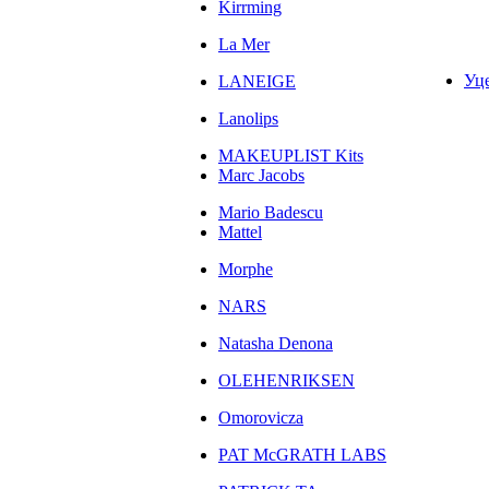
Kirrming
La Mer
Уц
LANEIGE
Lanolips
MAKEUPLIST Kits
Marc Jacobs
Mario Badescu
Mattel
Morphe
NARS
Natasha Denona
OLEHENRIKSEN
Omorovicza
PAT McGRATH LABS