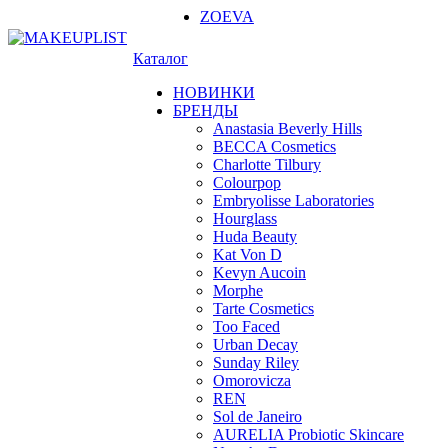
ZOEVA
Каталог
НОВИНКИ
БРЕНДЫ
Anastasia Beverly Hills
BECCA Cosmetics
Charlotte Tilbury
Colourpop
Embryolisse Laboratories
Hourglass
Huda Beauty
Kat Von D
Kevyn Aucoin
Morphe
Tarte Cosmetics
Too Faced
Urban Decay
Sunday Riley
Omorovicza
REN
Sol de Janeiro
AURELIA Probiotic Skincare