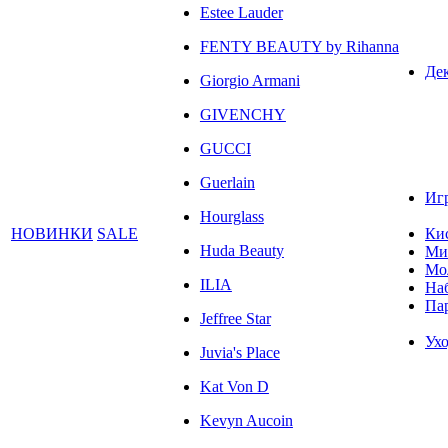
Estee Lauder
FENTY BEAUTY by Rihanna
Де
Giorgio Armani
GIVENCHY
GUCCI
Guerlain
Иг
Hourglass
НОВИНКИ
SALE
Ки
Huda Beauty
Ми
Мо
ILIA
На
Па
Jeffree Star
Ухо
Juvia's Place
Kat Von D
Kevyn Aucoin