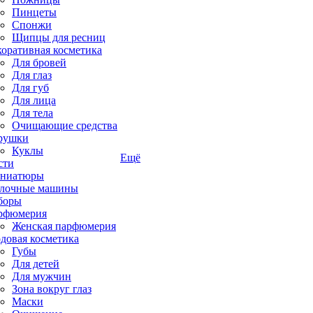
Пинцеты
Спонжи
Щипцы для ресниц
коративная косметика
Для бровей
Для глаз
Для губ
Для лица
Для тела
Очищающие средства
рушки
Куклы
Ещё
сти
ниатюры
лочные машины
боры
рфюмерия
Женская парфюмерия
довая косметика
Губы
Для детей
Для мужчин
Зона вокруг глаз
Маски