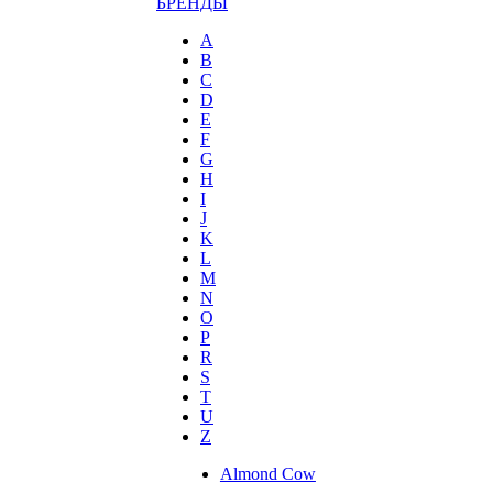
БРЕНДЫ
A
B
C
D
E
F
G
H
I
J
K
L
M
N
O
P
R
S
T
U
Z
Almond Cow