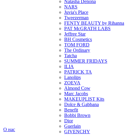
Natasha Denona
NARS
Juvia's Place
Tweezerman
FENTY BEAUTY by Rihanna
PAT McGRATH LABS
Jeffree Star
BH Cosmetics
TOM FORD
The Ordinary
Tatcha
SUMMER FRIDAYS
ILIA
PATRICK TA
Lanolips
ZOEVA
Almond Cow
Marc Jacobs
MAKEUPLIST Kits
Dolce & Gabbana
Benefit
Bobbi Brown
Dior
Guerlain
О нас
GIVENCHY