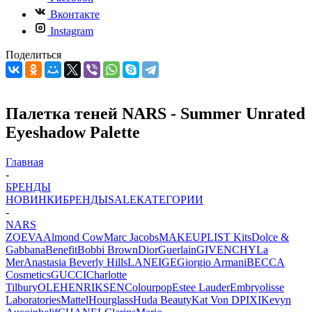
Вконтакте
Instagram
Поделиться
Палетка теней NARS - Summer Unrated
Eyeshadow Palette
Главная
-
БРЕНДЫ
НОВИНКИ
БРЕНДЫ
SALE
КАТЕГОРИИ
-
NARS
ZOEVA
Almond Cow
Marc Jacobs
MAKEUPLIST Kits
Dolce &
Gabbana
Benefit
Bobbi Brown
Dior
Guerlain
GIVENCHY
La
Mer
Anastasia Beverly Hills
LANEIGE
Giorgio Armani
BECCA
Cosmetics
GUCCI
Charlotte
Tilbury
OLEHENRIKSEN
Colourpop
Estee Lauder
Embryolisse
Laboratories
Mattel
Hourglass
Huda Beauty
Kat Von D
PIXI
Kevyn