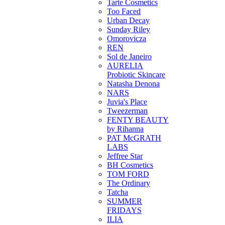
Tarte Cosmetics
Too Faced
Urban Decay
Sunday Riley
Omorovicza
REN
Sol de Janeiro
AURELIA
Probiotic Skincare
Natasha Denona
NARS
Juvia's Place
Tweezerman
FENTY BEAUTY
by Rihanna
PAT McGRATH
LABS
Jeffree Star
BH Cosmetics
TOM FORD
The Ordinary
Tatcha
SUMMER
FRIDAYS
ILIA