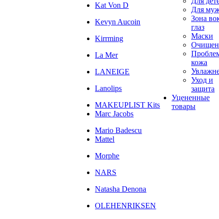
Для дет
Kat Von D
Для му
Зона во
Kevyn Aucoin
глаз
Маски
Kirrming
Очищен
Пробле
La Mer
кожа
Увлажн
LANEIGE
Уход и
Lanolips
защита
Уцененные
MAKEUPLIST Kits
товары
Marc Jacobs
Mario Badescu
Mattel
Morphe
NARS
Natasha Denona
OLEHENRIKSEN