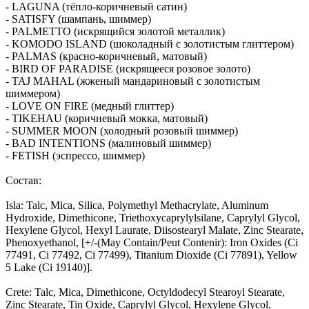
- LAGUNA (тёпло-коричневый сатин)
- SATISFY (шампань, шиммер)
- PALMETTO (искрящийся золотой металлик)
- KOMODO ISLAND (шоколадный с золотистым глиттером)
- PALMAS (красно-коричневый, матовый)
- BIRD OF PARADISE (искрящееся розовое золото)
- TAJ MAHAL (жженый мандариновый с золотистым
шиммером)
- LOVE ON FIRE (медный глиттер)
- TIKEHAU (коричневый мокка, матовый)
- SUMMER MOON (холодный розовый шиммер)
- BAD INTENTIONS (малиновый шиммер)
- FETISH (эспрессо, шиммер)
Состав:
Isla: Talc, Mica, Silica, Polymethyl Methacrylate, Aluminum
Hydroxide, Dimethicone, Triethoxycaprylylsilane, Caprylyl Glycol,
Hexylene Glycol, Hexyl Laurate, Diisostearyl Malate, Zinc Stearate,
Phenoxyethanol, [+/-(May Contain/Peut Contenir): Iron Oxides (Ci
77491, Ci 77492, Ci 77499), Titanium Dioxide (Ci 77891), Yellow
5 Lake (Ci 19140)].
Crete: Talc, Mica, Dimethicone, Octyldodecyl Stearoyl Stearate,
Zinc Stearate, Tin Oxide, Caprylyl Glycol, Hexylene Glycol,