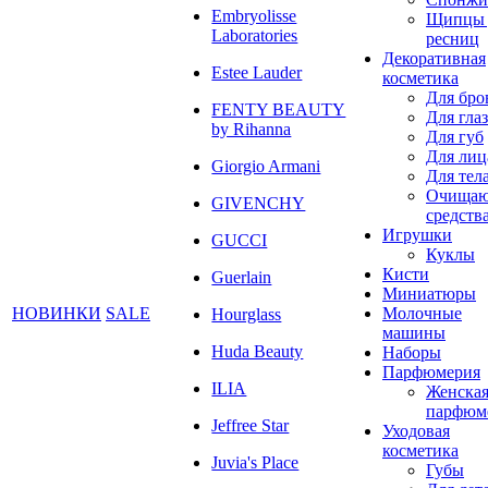
Embryolisse
Щипцы 
Laboratories
ресниц
Декоративная
Estee Lauder
косметика
Для бро
FENTY BEAUTY
Для глаз
by Rihanna
Для губ
Для лиц
Giorgio Armani
Для тел
Очища
GIVENCHY
средств
Игрушки
GUCCI
Куклы
Кисти
Guerlain
Миниатюры
НОВИНКИ
SALE
Молочные
Hourglass
машины
Huda Beauty
Наборы
Парфюмерия
ILIA
Женска
парфюм
Jeffree Star
Уходовая
косметика
Juvia's Place
Губы