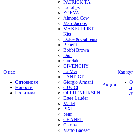
PATRICK TA
Lanolips
ZOEVA
Almond Cow
Marc Jacobs
MAKEUPLIST
Kits
Dolce & Gabbana
Benefit
Bobbi Brown
Dior
Guerlain
GIVENCHY
La Mer
О нас
Как ку
LANEIGE
Оптовикам
Giorgio Armani
О
Акции
Новости
GUCCI
и
Политика
OLEHENRIKSEN
д
Estee Lauder
Mattel
PIXI
belif
CHANEL
Clarins
Mario Badescu