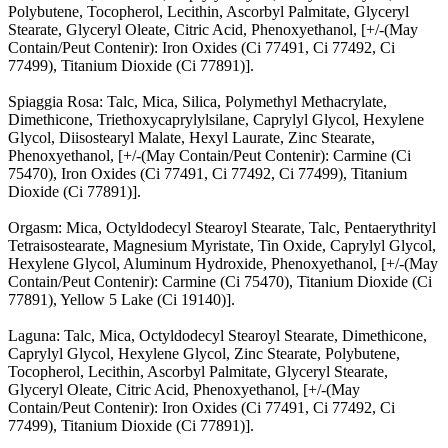
Polybutene, Tocopherol, Lecithin, Ascorbyl Palmitate, Glyceryl
Stearate, Glyceryl Oleate, Citric Acid, Phenoxyethanol, [+/-(May
Contain/Peut Contenir): Iron Oxides (Ci 77491, Ci 77492, Ci
77499), Titanium Dioxide (Ci 77891)].
Spiaggia Rosa: Talc, Mica, Silica, Polymethyl Methacrylate,
Dimethicone, Triethoxycaprylylsilane, Caprylyl Glycol, Hexylene
Glycol, Diisostearyl Malate, Hexyl Laurate, Zinc Stearate,
Phenoxyethanol, [+/-(May Contain/Peut Contenir): Carmine (Ci
75470), Iron Oxides (Ci 77491, Ci 77492, Ci 77499), Titanium
Dioxide (Ci 77891)].
Orgasm: Mica, Octyldodecyl Stearoyl Stearate, Talc, Pentaerythrityl
Tetraisostearate, Magnesium Myristate, Tin Oxide, Caprylyl Glycol,
Hexylene Glycol, Aluminum Hydroxide, Phenoxyethanol, [+/-(May
Contain/Peut Contenir): Carmine (Ci 75470), Titanium Dioxide (Ci
77891), Yellow 5 Lake (Ci 19140)].
Laguna: Talc, Mica, Octyldodecyl Stearoyl Stearate, Dimethicone,
Caprylyl Glycol, Hexylene Glycol, Zinc Stearate, Polybutene,
Tocopherol, Lecithin, Ascorbyl Palmitate, Glyceryl Stearate,
Glyceryl Oleate, Citric Acid, Phenoxyethanol, [+/-(May
Contain/Peut Contenir): Iron Oxides (Ci 77491, Ci 77492, Ci
77499), Titanium Dioxide (Ci 77891)].