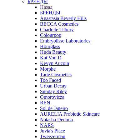
БРЕНДЫ
Назад
БРЕНДЫ
Anastasia Beverly Hills
BECCA Cosmetics
Charlotte Tilbury
Colourpop
Embryolisse Laboratories
Hourglass
Huda Beauty
Kat Von D
Kevyn Aucoin
Morphe
Tarte Cosmetics
Too Faced
Urban Decay
Sunday Riley
Omorovicza
REN
Sol de Janeiro
AURELIA Probiotic Skincare
Natasha Denona
NARS
Juvia's Place
Tweezerman