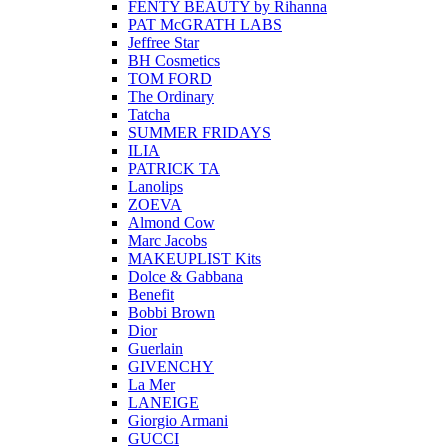
FENTY BEAUTY by Rihanna
PAT McGRATH LABS
Jeffree Star
BH Cosmetics
TOM FORD
The Ordinary
Tatcha
SUMMER FRIDAYS
ILIA
PATRICK TA
Lanolips
ZOEVA
Almond Cow
Marc Jacobs
MAKEUPLIST Kits
Dolce & Gabbana
Benefit
Bobbi Brown
Dior
Guerlain
GIVENCHY
La Mer
LANEIGE
Giorgio Armani
GUCCI