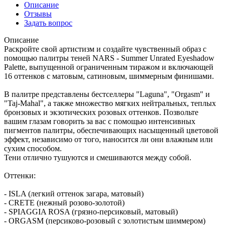
Описание
Отзывы
Задать вопрос
Описание
Раскройте свой артистизм и создайте чувственный образ с
помощью палитры теней NARS - Summer Unrated Eyeshadow
Palette, выпущенной ограниченным тиражом и включающей
16 оттенков с матовым, сатиновым, шиммерным финишами.
В палитре представлены бестселлеры "Laguna", "Orgasm" и
"Taj-Mahal", а также множество мягких нейтральных, теплых
бронзовых и экзотических розовых оттенков. Позвольте
вашим глазам говорить за вас с помощью интенсивных
пигментов палитры, обеспечивающих насыщенный цветовой
эффект, независимо от того, наносится ли они влажным или
сухим способом.
Тени отлично тушуются и смешиваются между собой.
Оттенки:
- ISLA (легкий оттенок загара, матовый)
- CRETE (нежный розово-золотой)
- SPIAGGIA ROSA (грязно-персиковый, матовый)
- ORGASM (персиково-розовый с золотистым шиммером)