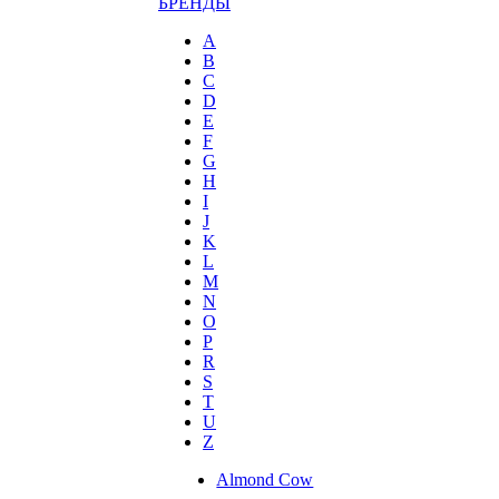
БРЕНДЫ
A
B
C
D
E
F
G
H
I
J
K
L
M
N
O
P
R
S
T
U
Z
Almond Cow