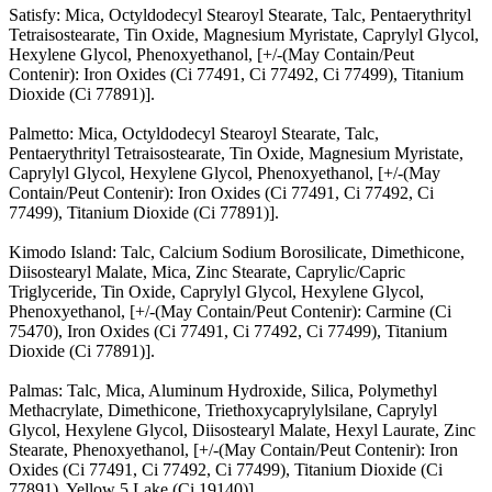
Satisfy: Mica, Octyldodecyl Stearoyl Stearate, Talc, Pentaerythrityl
Tetraisostearate, Tin Oxide, Magnesium Myristate, Caprylyl Glycol,
Hexylene Glycol, Phenoxyethanol, [+/-(May Contain/Peut
Contenir): Iron Oxides (Ci 77491, Ci 77492, Ci 77499), Titanium
Dioxide (Ci 77891)].
Palmetto: Mica, Octyldodecyl Stearoyl Stearate, Talc,
Pentaerythrityl Tetraisostearate, Tin Oxide, Magnesium Myristate,
Caprylyl Glycol, Hexylene Glycol, Phenoxyethanol, [+/-(May
Contain/Peut Contenir): Iron Oxides (Ci 77491, Ci 77492, Ci
77499), Titanium Dioxide (Ci 77891)].
Kimodo Island: Talc, Calcium Sodium Borosilicate, Dimethicone,
Diisostearyl Malate, Mica, Zinc Stearate, Caprylic/Capric
Triglyceride, Tin Oxide, Caprylyl Glycol, Hexylene Glycol,
Phenoxyethanol, [+/-(May Contain/Peut Contenir): Carmine (Ci
75470), Iron Oxides (Ci 77491, Ci 77492, Ci 77499), Titanium
Dioxide (Ci 77891)].
Palmas: Talc, Mica, Aluminum Hydroxide, Silica, Polymethyl
Methacrylate, Dimethicone, Triethoxycaprylylsilane, Caprylyl
Glycol, Hexylene Glycol, Diisostearyl Malate, Hexyl Laurate, Zinc
Stearate, Phenoxyethanol, [+/-(May Contain/Peut Contenir): Iron
Oxides (Ci 77491, Ci 77492, Ci 77499), Titanium Dioxide (Ci
77891), Yellow 5 Lake (Ci 19140)].