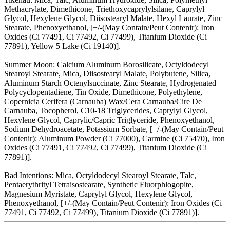
Methacrylate, Dimethicone, Triethoxycaprylylsilane, Caprylyl
Glycol, Hexylene Glycol, Diisostearyl Malate, Hexyl Laurate, Zinc
Stearate, Phenoxyethanol, [+/-(May Contain/Peut Contenir): Iron
Oxides (Ci 77491, Ci 77492, Ci 77499), Titanium Dioxide (Ci
77891), Yellow 5 Lake (Ci 19140)].
Summer Moon: Calcium Aluminum Borosilicate, Octyldodecyl
Stearoyl Stearate, Mica, Diisostearyl Malate, Polybutene, Silica,
Aluminum Starch Octenylsuccinate, Zinc Stearate, Hydrogenated
Polycyclopentadiene, Tin Oxide, Dimethicone, Polyethylene,
Copernicia Cerifera (Carnauba) Wax/Cera Carnauba/Cire De
Carnauba, Tocopherol, C10-18 Triglycerides, Caprylyl Glycol,
Hexylene Glycol, Caprylic/Capric Triglyceride, Phenoxyethanol,
Sodium Dehydroacetate, Potassium Sorbate, [+/-(May Contain/Peut
Contenir): Aluminum Powder (Ci 77000), Carmine (Ci 75470), Iron
Oxides (Ci 77491, Ci 77492, Ci 77499), Titanium Dioxide (Ci
77891)].
Bad Intentions: Mica, Octyldodecyl Stearoyl Stearate, Talc,
Pentaerythrityl Tetraisostearate, Synthetic Fluorphlogopite,
Magnesium Myristate, Caprylyl Glycol, Hexylene Glycol,
Phenoxyethanol, [+/-(May Contain/Peut Contenir): Iron Oxides (Ci
77491, Ci 77492, Ci 77499), Titanium Dioxide (Ci 77891)].