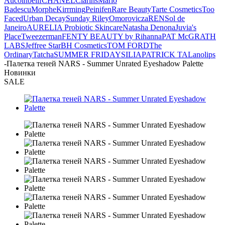
Aucoin
belif
CHANEL
Clarins
Mario
Badescu
Morphe
Kirrming
Peinifen
Rare Beauty
Tarte Cosmetics
Too
Faced
Urban Decay
Sunday Riley
Omorovicza
REN
Sol de
Janeiro
AURELIA Probiotic Skincare
Natasha Denona
Juvia's
Place
Tweezerman
FENTY BEAUTY by Rihanna
PAT McGRATH
LABS
Jeffree Star
BH Cosmetics
TOM FORD
The
Ordinary
Tatcha
SUMMER FRIDAYS
ILIA
PATRICK TA
Lanolips
-
Палетка теней NARS - Summer Unrated Eyeshadow Palette
Новинки
SALE