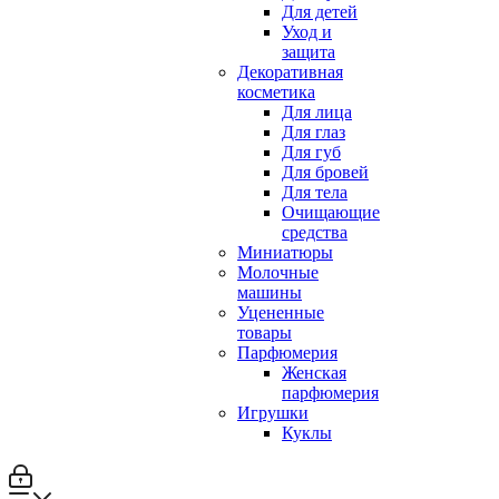
Для детей
Уход и
защита
Декоративная
косметика
Для лица
Для глаз
Для губ
Для бровей
Для тела
Очищающие
средства
Миниатюры
Молочные
машины
Уцененные
товары
Парфюмерия
Женская
парфюмерия
Игрушки
Куклы