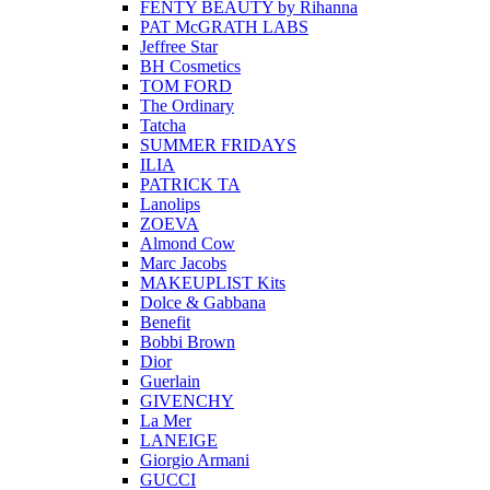
FENTY BEAUTY by Rihanna
PAT McGRATH LABS
Jeffree Star
BH Cosmetics
TOM FORD
The Ordinary
Tatcha
SUMMER FRIDAYS
ILIA
PATRICK TA
Lanolips
ZOEVA
Almond Cow
Marc Jacobs
MAKEUPLIST Kits
Dolce & Gabbana
Benefit
Bobbi Brown
Dior
Guerlain
GIVENCHY
La Mer
LANEIGE
Giorgio Armani
GUCCI