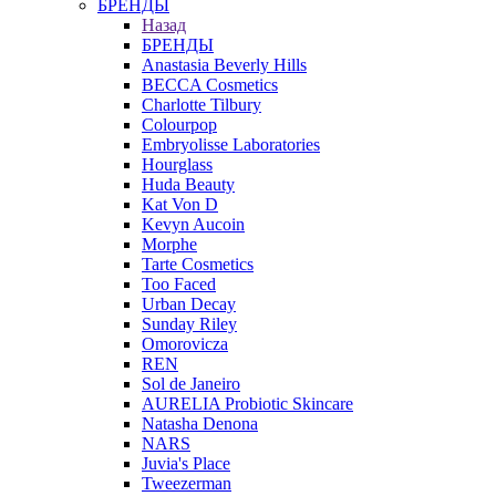
БРЕНДЫ
Назад
БРЕНДЫ
Anastasia Beverly Hills
BECCA Cosmetics
Charlotte Tilbury
Colourpop
Embryolisse Laboratories
Hourglass
Huda Beauty
Kat Von D
Kevyn Aucoin
Morphe
Tarte Cosmetics
Too Faced
Urban Decay
Sunday Riley
Omorovicza
REN
Sol de Janeiro
AURELIA Probiotic Skincare
Natasha Denona
NARS
Juvia's Place
Tweezerman