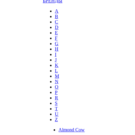
БРЕНДЫ
A
B
C
D
E
F
G
H
I
J
K
L
M
N
O
P
R
S
T
U
Z
Almond Cow