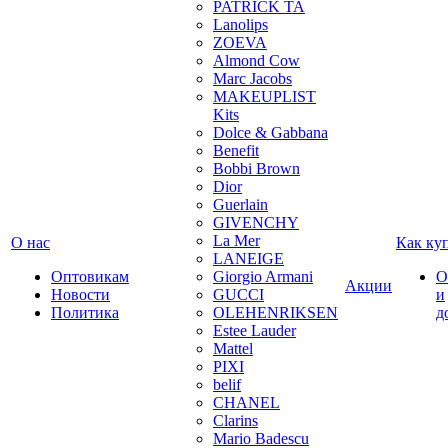
PATRICK TA
Lanolips
ZOEVA
Almond Cow
Marc Jacobs
MAKEUPLIST
Kits
Dolce & Gabbana
Benefit
Bobbi Brown
Dior
Guerlain
GIVENCHY
La Mer
О нас
Как ку
LANEIGE
Оптовикам
Giorgio Armani
О
Акции
Новости
GUCCI
и
Политика
OLEHENRIKSEN
д
Estee Lauder
Mattel
PIXI
belif
CHANEL
Clarins
Mario Badescu