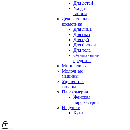
Для детей
Уход и
защита
Декоративная
косметика
Для лица
Для глаз
Для губ
Для бровей
Для тела
Очищающие
средства
Миниатюры
Молочные
машины
Уцененные
товары
Парфюмерия
Женская
парфюмерия
Игрушки
Куклы