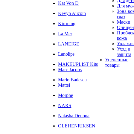
Для дет
Kat Von D
Для му
Зона во
Kevyn Aucoin
глаз
Маски
Kirrming
Очищен
Пробле
La Mer
кожа
Увлажн
LANEIGE
Уход и
Lanolips
защита
Уцененные
MAKEUPLIST Kits
товары
Marc Jacobs
Mario Badescu
Mattel
Morphe
NARS
Natasha Denona
OLEHENRIKSEN