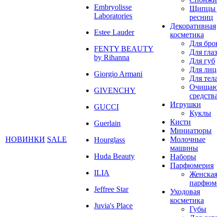
Embryolisse
Щипцы 
Laboratories
ресниц
Декоративная
Estee Lauder
косметика
Для бро
FENTY BEAUTY
Для глаз
by Rihanna
Для губ
Для лиц
Giorgio Armani
Для тел
Очища
GIVENCHY
средств
Игрушки
GUCCI
Куклы
Кисти
Guerlain
Миниатюры
НОВИНКИ
SALE
Молочные
Hourglass
машины
Huda Beauty
Наборы
Парфюмерия
ILIA
Женска
парфюм
Jeffree Star
Уходовая
косметика
Juvia's Place
Губы