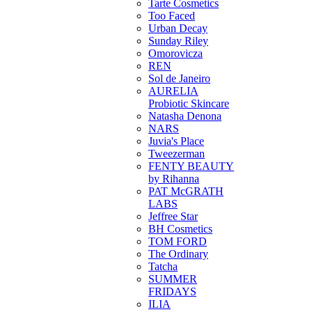
Tarte Cosmetics
Too Faced
Urban Decay
Sunday Riley
Omorovicza
REN
Sol de Janeiro
AURELIA
Probiotic Skincare
Natasha Denona
NARS
Juvia's Place
Tweezerman
FENTY BEAUTY
by Rihanna
PAT McGRATH
LABS
Jeffree Star
BH Cosmetics
TOM FORD
The Ordinary
Tatcha
SUMMER
FRIDAYS
ILIA