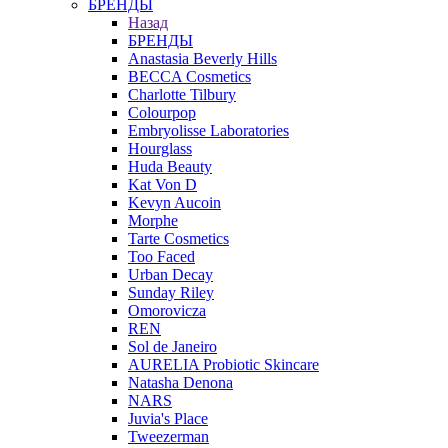
БРЕНДЫ
Назад
БРЕНДЫ
Anastasia Beverly Hills
BECCA Cosmetics
Charlotte Tilbury
Colourpop
Embryolisse Laboratories
Hourglass
Huda Beauty
Kat Von D
Kevyn Aucoin
Morphe
Tarte Cosmetics
Too Faced
Urban Decay
Sunday Riley
Omorovicza
REN
Sol de Janeiro
AURELIA Probiotic Skincare
Natasha Denona
NARS
Juvia's Place
Tweezerman