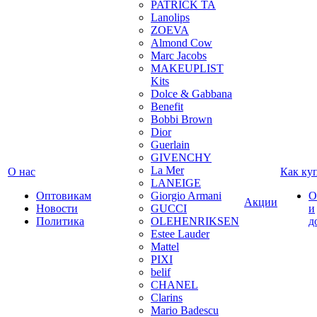
PATRICK TA
Lanolips
ZOEVA
Almond Cow
Marc Jacobs
MAKEUPLIST
Kits
Dolce & Gabbana
Benefit
Bobbi Brown
Dior
Guerlain
GIVENCHY
La Mer
О нас
Как ку
LANEIGE
Оптовикам
Giorgio Armani
О
Акции
Новости
GUCCI
и
Политика
OLEHENRIKSEN
д
Estee Lauder
Mattel
PIXI
belif
CHANEL
Clarins
Mario Badescu