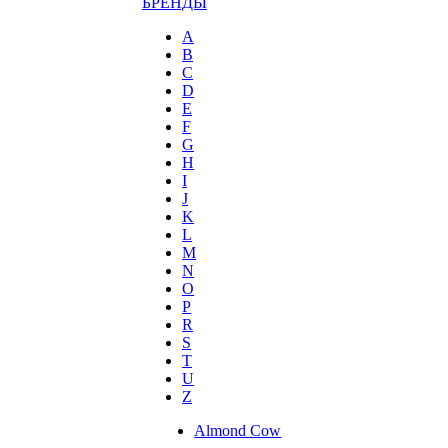
БРЕНДЫ
A
B
C
D
E
F
G
H
I
J
K
L
M
N
O
P
R
S
T
U
Z
Almond Cow