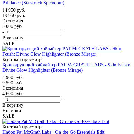
Brilliance (Starstruck Splendour)
14 950
руб.
19 950
руб.
Экономия
5 000
руб.
-
+
В корзину
SALE
Быстрый просмотр
Бронзирующий хайлайтер PAT McGRATH LABS - Skin Fetish:
Divine Glow Highlighter (Bronze Mirage)
4 900
руб.
9 500
руб.
Экономия
4 600
руб.
-
+
В корзину
Новинки
SALE
Быстрый просмотр
Набор Pat McGrath Labs - On-the-Go Essentials Edit