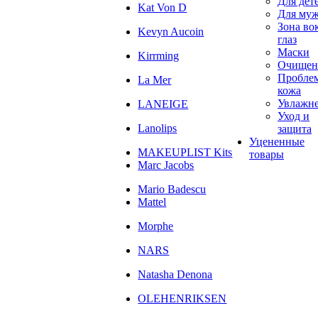
Для дет
Kat Von D
Для му
Зона во
Kevyn Aucoin
глаз
Маски
Kirrming
Очищен
Пробле
La Mer
кожа
Увлажн
LANEIGE
Уход и
Lanolips
защита
Уцененные
MAKEUPLIST Kits
товары
Marc Jacobs
Mario Badescu
Mattel
Morphe
NARS
Natasha Denona
OLEHENRIKSEN