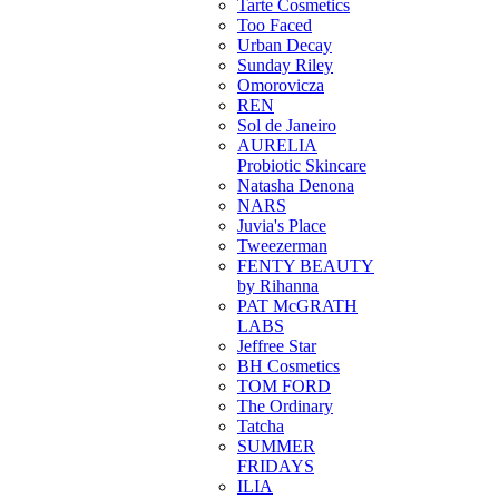
Tarte Cosmetics
Too Faced
Urban Decay
Sunday Riley
Omorovicza
REN
Sol de Janeiro
AURELIA
Probiotic Skincare
Natasha Denona
NARS
Juvia's Place
Tweezerman
FENTY BEAUTY
by Rihanna
PAT McGRATH
LABS
Jeffree Star
BH Cosmetics
TOM FORD
The Ordinary
Tatcha
SUMMER
FRIDAYS
ILIA