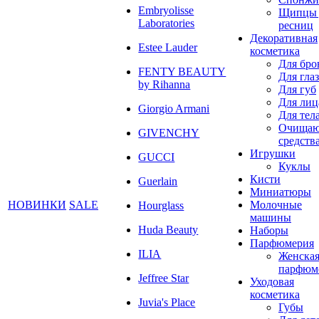
Embryolisse
Щипцы 
Laboratories
ресниц
Декоративная
Estee Lauder
косметика
Для бро
FENTY BEAUTY
Для глаз
by Rihanna
Для губ
Для лиц
Giorgio Armani
Для тел
Очища
GIVENCHY
средств
Игрушки
GUCCI
Куклы
Кисти
Guerlain
Миниатюры
НОВИНКИ
SALE
Молочные
Hourglass
машины
Huda Beauty
Наборы
Парфюмерия
ILIA
Женска
парфюм
Jeffree Star
Уходовая
косметика
Juvia's Place
Губы