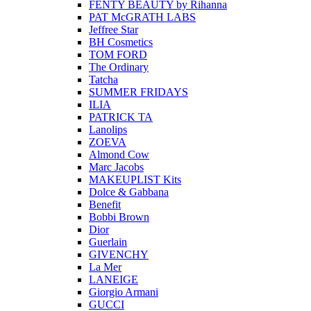
FENTY BEAUTY by Rihanna
PAT McGRATH LABS
Jeffree Star
BH Cosmetics
TOM FORD
The Ordinary
Tatcha
SUMMER FRIDAYS
ILIA
PATRICK TA
Lanolips
ZOEVA
Almond Cow
Marc Jacobs
MAKEUPLIST Kits
Dolce & Gabbana
Benefit
Bobbi Brown
Dior
Guerlain
GIVENCHY
La Mer
LANEIGE
Giorgio Armani
GUCCI