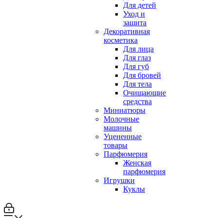
Для детей
Уход и
защита
Декоративная
косметика
Для лица
Для глаз
Для губ
Для бровей
Для тела
Очищающие
средства
Миниатюры
Молочные
машины
Уцененные
товары
Парфюмерия
Женская
парфюмерия
Игрушки
Куклы