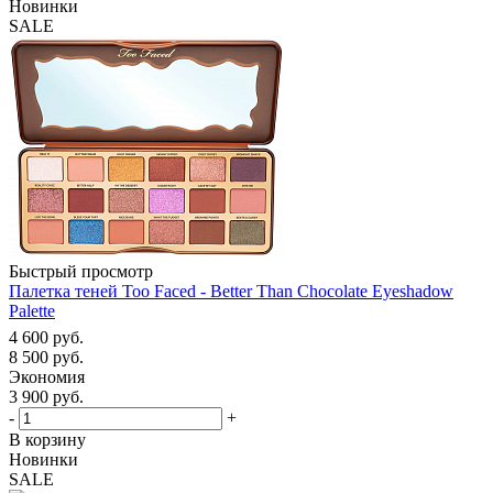
Новинки
SALE
Быстрый просмотр
Палетка теней Too Faced - Better Than Chocolate Eyeshadow
Palette
4 600
руб.
8 500
руб.
Экономия
3 900
руб.
-
+
В корзину
Новинки
SALE