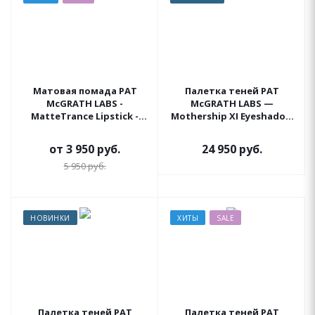
Матовая помада PAT
Палетка теней PAT
McGRATH LABS -
McGRATH LABS —
MatteTrance Lipstick -
Mothership XI Eyeshadow
Femme Bot
Palette (Sunlit Seduction)
от
3 950 руб.
24 950
руб.
5 950 руб.
НОВИНКИ
ХИТЫ
SALE
Палетка теней PAT
Палетка теней PAT