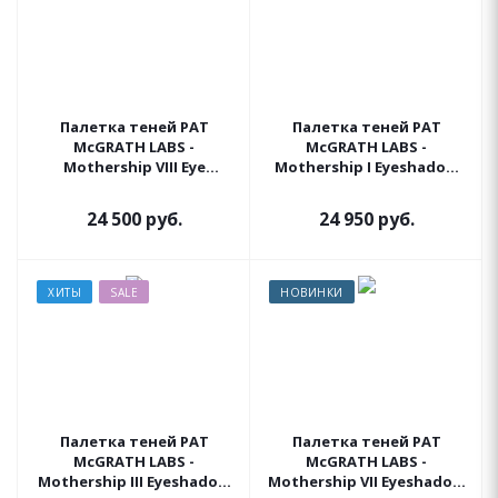
Палетка теней PAT
Палетка теней PAT
McGRATH LABS -
McGRATH LABS -
Mothership VIII Eye
Mothership I Eyeshadow
Palette: Divine Rose II
Palette (Subliminal)
24 500
руб.
24 950
руб.
ХИТЫ
SALE
НОВИНКИ
Палетка теней PAT
Палетка теней PAT
McGRATH LABS -
McGRATH LABS -
Mothership III Eyeshadow
Mothership VII Eyeshadow