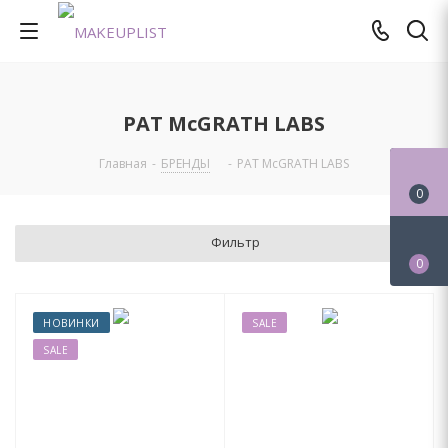
PAT McGRATH LABS
Главная
-
БРЕНДЫ
-
PAT McGRATH LABS
0
Фильтр
0
НОВИНКИ
SALE
SALE