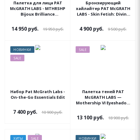
Палетка для лица PAT
Бронзирующий
McGRATH LABS - MTHRSHP
хайлайтер PAT McGRATH
Bijoux Brilliance
LABS - Skin Fetish: Divine
(Starstruck Splendour)
Glow Highlighter (Bronze
Mirage)
14 950
руб.
4 900
руб.
19 950
руб.
9 500
руб.
НОВИНКИ
SALE
SALE
Набор Pat McGrath Labs -
Палетка теней PAT
On-the-Go Essentials Edit
McGRATH LABS —
Mothership VI Eyeshadow
Palette (Midnight Sun)
7 400
руб.
10 900
руб.
13 100
руб.
18 900
руб.
ХИТЫ
SALE
НОВИНКИ