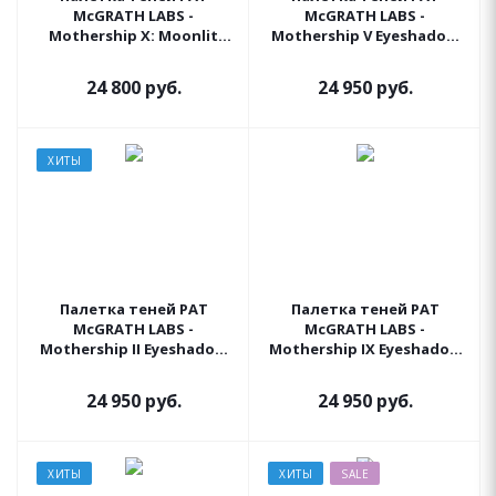
McGRATH LABS -
McGRATH LABS -
Mothership X: Moonlit
Mothership V Eyeshadow
Seduction
Palette (Bronze
Seduction)
24 800
руб.
24 950
руб.
ХИТЫ
Палетка теней PAT
Палетка теней PAT
McGRATH LABS -
McGRATH LABS -
Mothership II Eyeshadow
Mothership IX Eyeshadow
Palette (Sublime)
Palette (Huetopian
Dream)
24 950
руб.
24 950
руб.
ХИТЫ
ХИТЫ
SALE