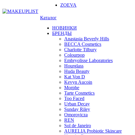
ZOEVA
Каталог
НОВИНКИ
БРЕНДЫ
Anastasia Beverly Hills
BECCA Cosmetics
Charlotte Tilbury
Colourpop
Embryolisse Laboratories
Hourglass
Huda Beauty
Kat Von D
Kevyn Aucoin
Morphe
Tarte Cosmetics
Too Faced
Urban Decay
Sunday Riley
Omorovicza
REN
Sol de Janeiro
AURELIA Probiotic Skincare