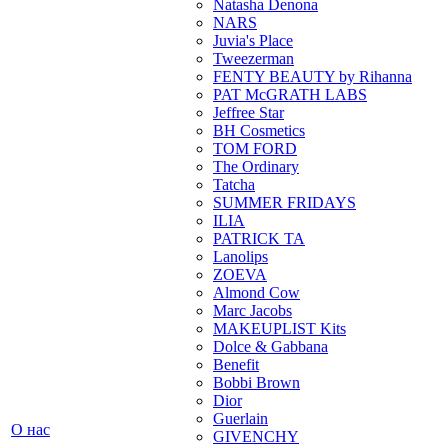
Natasha Denona
NARS
Juvia's Place
Tweezerman
FENTY BEAUTY by Rihanna
PAT McGRATH LABS
Jeffree Star
BH Cosmetics
TOM FORD
The Ordinary
Tatcha
SUMMER FRIDAYS
ILIA
PATRICK TA
Lanolips
ZOEVA
Almond Cow
Marc Jacobs
MAKEUPLIST Kits
Dolce & Gabbana
Benefit
Bobbi Brown
Dior
Guerlain
О нас
GIVENCHY