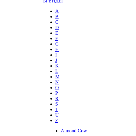
БРЕНДЫ
A
B
C
D
E
F
G
H
I
J
K
L
M
N
O
P
R
S
T
U
Z
Almond Cow