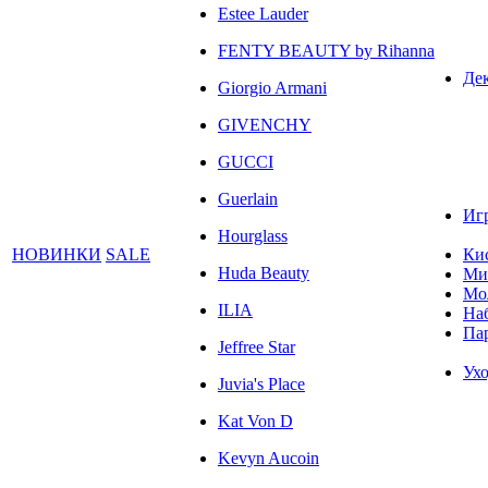
Estee Lauder
FENTY BEAUTY by Rihanna
Де
Giorgio Armani
GIVENCHY
GUCCI
Guerlain
Иг
Hourglass
НОВИНКИ
SALE
Ки
Huda Beauty
Ми
Мо
ILIA
На
Па
Jeffree Star
Ухо
Juvia's Place
Kat Von D
Kevyn Aucoin