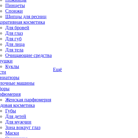
Пинцеты
Спонжи
Щипцы для ресниц
коративная косметика
Для бровей
Для глаз
Для губ
Для лица
Для тела
Очищающие средства
рушки
Куклы
Ещё
сти
ниатюры
лочные машины
боры
рфюмерия
Женская парфюмерия
довая косметика
Губы
Для детей
Для мужчин
Зона вокруг глаз
Маски