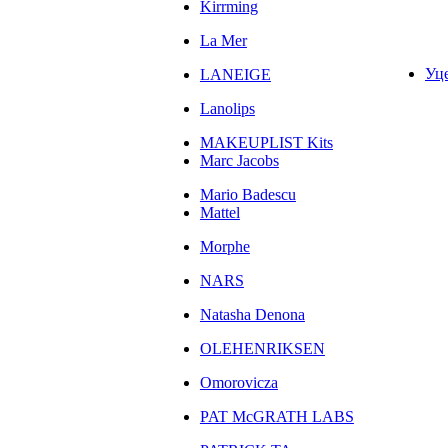
Kirrming
La Mer
Уц
LANEIGE
Lanolips
MAKEUPLIST Kits
Marc Jacobs
Mario Badescu
Mattel
Morphe
NARS
Natasha Denona
OLEHENRIKSEN
Omorovicza
PAT McGRATH LABS