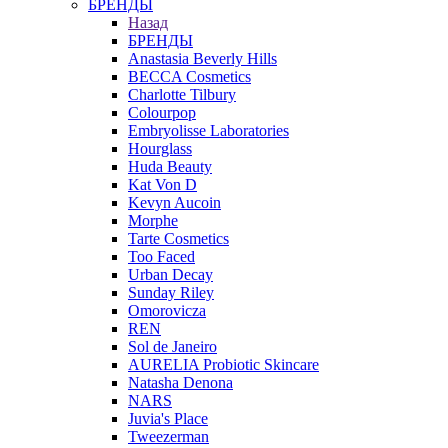
БРЕНДЫ
Назад
БРЕНДЫ
Anastasia Beverly Hills
BECCA Cosmetics
Charlotte Tilbury
Colourpop
Embryolisse Laboratories
Hourglass
Huda Beauty
Kat Von D
Kevyn Aucoin
Morphe
Tarte Cosmetics
Too Faced
Urban Decay
Sunday Riley
Omorovicza
REN
Sol de Janeiro
AURELIA Probiotic Skincare
Natasha Denona
NARS
Juvia's Place
Tweezerman