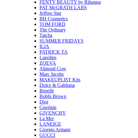
FENTY BEAUTY by Rihanna
PAT McGRATH LABS
Jeffree Star
BH Cosmetics
TOM FORD
The Ordinary
Tatcha
SUMMER FRIDAYS
ILIA
PATRICK TA
Lanolips
ZOEVA
Almond Cow
Marc Jacobs
MAKEUPLIST Kits
Dolce & Gabbana
Benefit
Bobbi Brown
Dior
Guerlain
GIVENCHY
La Mer
LANEIGE
Giorgio Armani
GUCCI