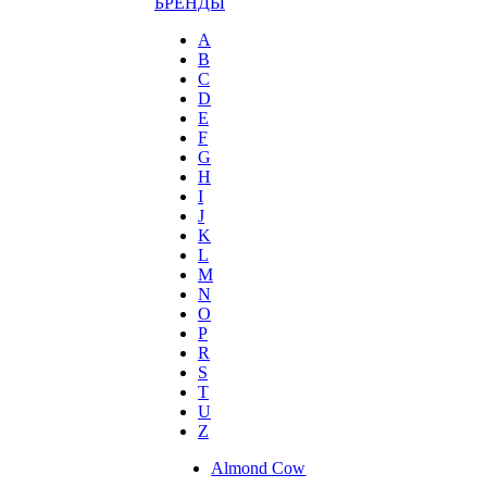
БРЕНДЫ
A
B
C
D
E
F
G
H
I
J
K
L
M
N
O
P
R
S
T
U
Z
Almond Cow