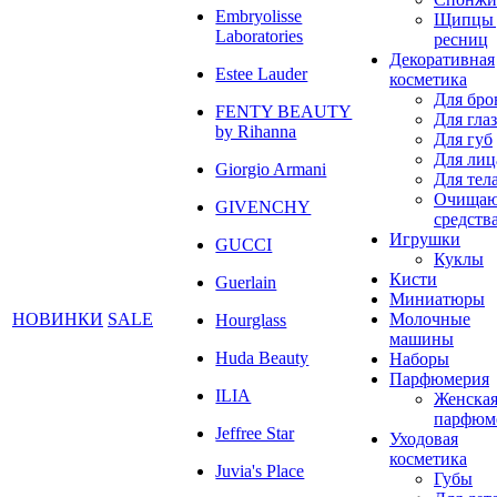
Embryolisse
Щипцы 
Laboratories
ресниц
Декоративная
Estee Lauder
косметика
Для бро
FENTY BEAUTY
Для глаз
by Rihanna
Для губ
Для лиц
Giorgio Armani
Для тел
Очища
GIVENCHY
средств
Игрушки
GUCCI
Куклы
Кисти
Guerlain
Миниатюры
НОВИНКИ
SALE
Молочные
Hourglass
машины
Huda Beauty
Наборы
Парфюмерия
ILIA
Женска
парфюм
Jeffree Star
Уходовая
косметика
Juvia's Place
Губы