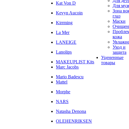
Для дет
Kat Von D
Для му
Зона во
Kevyn Aucoin
глаз
Маски
Kirrming
Очищен
Пробле
La Mer
кожа
Увлажн
LANEIGE
Уход и
Lanolips
защита
Уцененные
MAKEUPLIST Kits
товары
Marc Jacobs
Mario Badescu
Mattel
Morphe
NARS
Natasha Denona
OLEHENRIKSEN