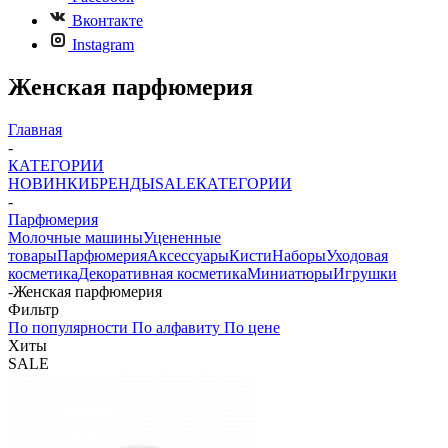
Вконтакте
Instagram
Женская парфюмерия
Главная
-
КАТЕГОРИИ
НОВИНКИ
БРЕНДЫ
SALE
КАТЕГОРИИ
-
Парфюмерия
Молочные машины
Уцененные
товары
Парфюмерия
Аксессуары
Кисти
Наборы
Уходовая
косметика
Декоративная косметика
Миниатюры
Игрушки
-
Женская парфюмерия
Фильтр
По популярности
По алфавиту
По цене
Хиты
SALE