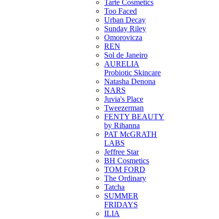
Tarte Cosmetics
Too Faced
Urban Decay
Sunday Riley
Omorovicza
REN
Sol de Janeiro
AURELIA
Probiotic Skincare
Natasha Denona
NARS
Juvia's Place
Tweezerman
FENTY BEAUTY
by Rihanna
PAT McGRATH
LABS
Jeffree Star
BH Cosmetics
TOM FORD
The Ordinary
Tatcha
SUMMER
FRIDAYS
ILIA