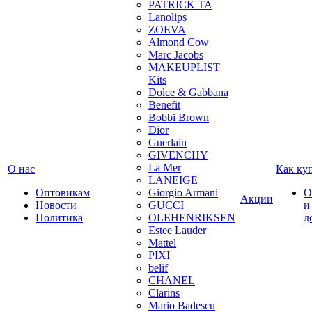
PATRICK TA
Lanolips
ZOEVA
Almond Cow
Marc Jacobs
MAKEUPLIST
Kits
Dolce & Gabbana
Benefit
Bobbi Brown
Dior
Guerlain
GIVENCHY
La Mer
О нас
Как ку
LANEIGE
Оптовикам
Giorgio Armani
О
Акции
Новости
GUCCI
и
Политика
OLEHENRIKSEN
д
Estee Lauder
Mattel
PIXI
belif
CHANEL
Clarins
Mario Badescu