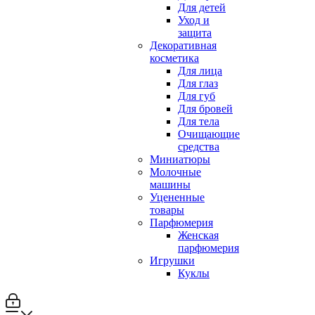
Для детей
Уход и
защита
Декоративная
косметика
Для лица
Для глаз
Для губ
Для бровей
Для тела
Очищающие
средства
Миниатюры
Молочные
машины
Уцененные
товары
Парфюмерия
Женская
парфюмерия
Игрушки
Куклы