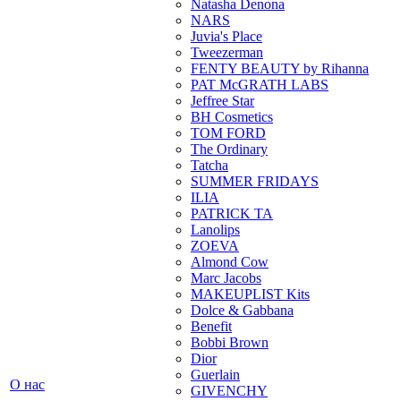
Natasha Denona
NARS
Juvia's Place
Tweezerman
FENTY BEAUTY by Rihanna
PAT McGRATH LABS
Jeffree Star
BH Cosmetics
TOM FORD
The Ordinary
Tatcha
SUMMER FRIDAYS
ILIA
PATRICK TA
Lanolips
ZOEVA
Almond Cow
Marc Jacobs
MAKEUPLIST Kits
Dolce & Gabbana
Benefit
Bobbi Brown
Dior
Guerlain
О нас
GIVENCHY