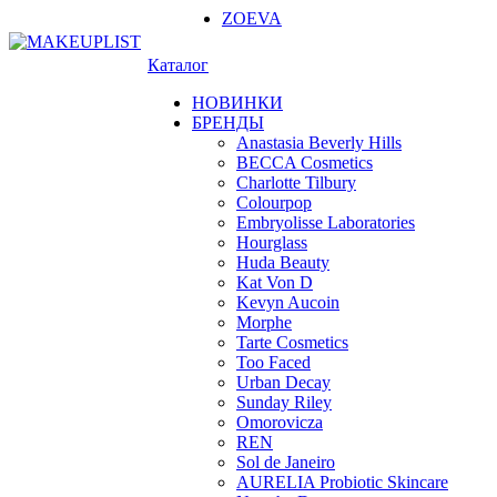
ZOEVA
Каталог
НОВИНКИ
БРЕНДЫ
Anastasia Beverly Hills
BECCA Cosmetics
Charlotte Tilbury
Colourpop
Embryolisse Laboratories
Hourglass
Huda Beauty
Kat Von D
Kevyn Aucoin
Morphe
Tarte Cosmetics
Too Faced
Urban Decay
Sunday Riley
Omorovicza
REN
Sol de Janeiro
AURELIA Probiotic Skincare