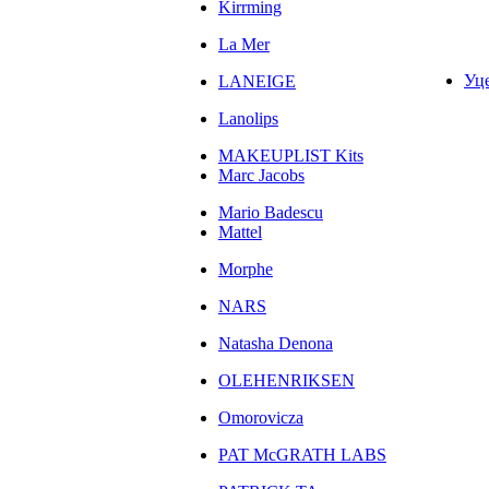
Kirrming
La Mer
Уц
LANEIGE
Lanolips
MAKEUPLIST Kits
Marc Jacobs
Mario Badescu
Mattel
Morphe
NARS
Natasha Denona
OLEHENRIKSEN
Omorovicza
PAT McGRATH LABS