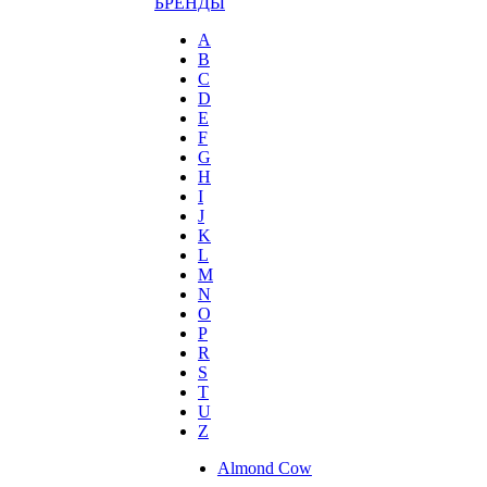
БРЕНДЫ
A
B
C
D
E
F
G
H
I
J
K
L
M
N
O
P
R
S
T
U
Z
Almond Cow