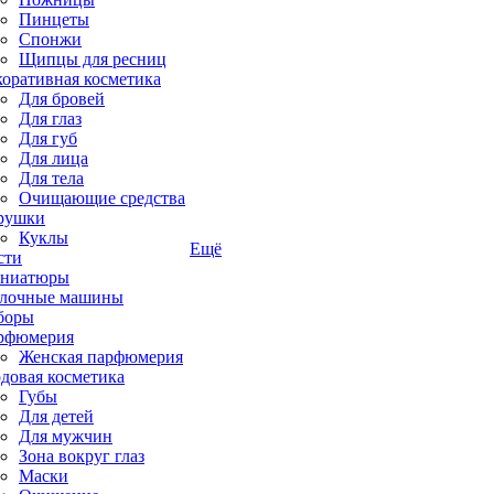
Пинцеты
Спонжи
Щипцы для ресниц
коративная косметика
Для бровей
Для глаз
Для губ
Для лица
Для тела
Очищающие средства
рушки
Куклы
Ещё
сти
ниатюры
лочные машины
боры
рфюмерия
Женская парфюмерия
довая косметика
Губы
Для детей
Для мужчин
Зона вокруг глаз
Маски