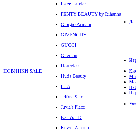
Estee Lauder
FENTY BEAUTY by Rihanna
Де
Giorgio Armani
GIVENCHY
GUCCI
Guerlain
Иг
Hourglass
НОВИНКИ
SALE
Ки
Huda Beauty
Ми
Мо
ILIA
На
Па
Jeffree Star
Ухо
Juvia's Place
Kat Von D
Kevyn Aucoin