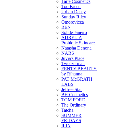
Tarte Cosmetics
Too Faced
Urban Decay
Sunday Riley
Omorovicza
REN
Sol de Janeiro
AURELIA
Probiotic Skincare
Natasha Denona
NARS
Juvia's Place
Tweezerman
FENTY BEAUTY
by Rihanna
PAT McGRATH
LABS
Jeffree Star
BH Cosmetics
TOM FORD
The Ordinary
Tatcha
SUMMER
FRIDAYS
ILIA