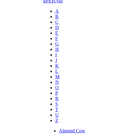
БРЕНДЫ
A
B
C
D
E
F
G
H
I
J
K
L
M
N
O
P
R
S
T
U
Z
Almond Cow