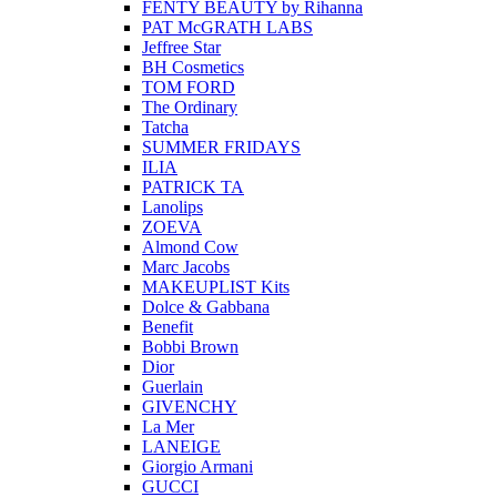
FENTY BEAUTY by Rihanna
PAT McGRATH LABS
Jeffree Star
BH Cosmetics
TOM FORD
The Ordinary
Tatcha
SUMMER FRIDAYS
ILIA
PATRICK TA
Lanolips
ZOEVA
Almond Cow
Marc Jacobs
MAKEUPLIST Kits
Dolce & Gabbana
Benefit
Bobbi Brown
Dior
Guerlain
GIVENCHY
La Mer
LANEIGE
Giorgio Armani
GUCCI