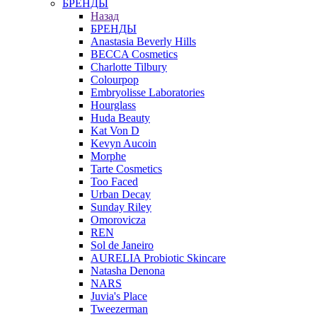
БРЕНДЫ
Назад
БРЕНДЫ
Anastasia Beverly Hills
BECCA Cosmetics
Charlotte Tilbury
Colourpop
Embryolisse Laboratories
Hourglass
Huda Beauty
Kat Von D
Kevyn Aucoin
Morphe
Tarte Cosmetics
Too Faced
Urban Decay
Sunday Riley
Omorovicza
REN
Sol de Janeiro
AURELIA Probiotic Skincare
Natasha Denona
NARS
Juvia's Place
Tweezerman