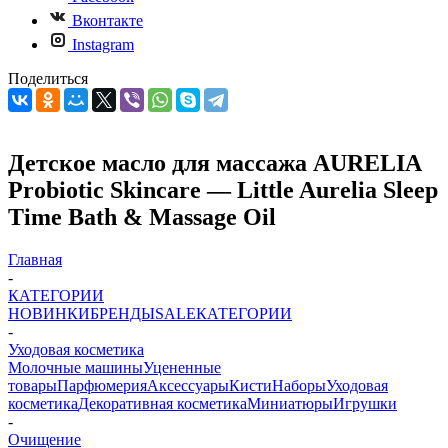
Вконтакте
Instagram
Поделиться
Детское масло для массажа AURELIA
Probiotic Skincare — Little Aurelia Sleep
Time Bath & Massage Oil
Главная
-
КАТЕГОРИИ
НОВИНКИ
БРЕНДЫ
SALE
КАТЕГОРИИ
-
Уходовая косметика
Молочные машины
Уцененные
товары
Парфюмерия
Аксессуары
Кисти
Наборы
Уходовая
косметика
Декоративная косметика
Миниатюры
Игрушки
-
Очищение