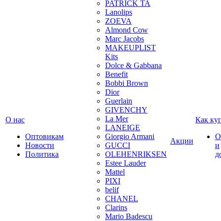
PATRICK TA
Lanolips
ZOEVA
Almond Cow
Marc Jacobs
MAKEUPLIST
Kits
Dolce & Gabbana
Benefit
Bobbi Brown
Dior
Guerlain
GIVENCHY
La Mer
О нас
Как ку
LANEIGE
Оптовикам
Giorgio Armani
О
Акции
Новости
GUCCI
и
Политика
OLEHENRIKSEN
д
Estee Lauder
Mattel
PIXI
belif
CHANEL
Clarins
Mario Badescu