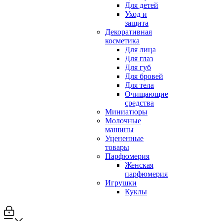
Для детей
Уход и
защита
Декоративная
косметика
Для лица
Для глаз
Для губ
Для бровей
Для тела
Очищающие
средства
Миниатюры
Молочные
машины
Уцененные
товары
Парфюмерия
Женская
парфюмерия
Игрушки
Куклы