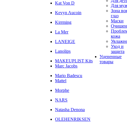
Для дет
Kat Von D
Для му
Зона во
Kevyn Aucoin
глаз
Маски
Kirrming
Очищен
Пробле
La Mer
кожа
Увлажн
LANEIGE
Уход и
Lanolips
защита
Уцененные
MAKEUPLIST Kits
товары
Marc Jacobs
Mario Badescu
Mattel
Morphe
NARS
Natasha Denona
OLEHENRIKSEN