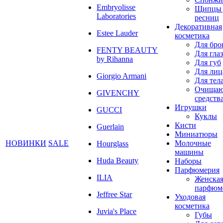
Embryolisse
Щипцы 
Laboratories
ресниц
Декоративная
Estee Lauder
косметика
Для бро
FENTY BEAUTY
Для глаз
by Rihanna
Для губ
Для лиц
Giorgio Armani
Для тел
Очища
GIVENCHY
средств
Игрушки
GUCCI
Куклы
Кисти
Guerlain
Миниатюры
НОВИНКИ
SALE
Молочные
Hourglass
машины
Huda Beauty
Наборы
Парфюмерия
ILIA
Женска
парфюм
Jeffree Star
Уходовая
косметика
Juvia's Place
Губы