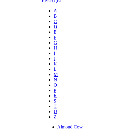
БРЕНДЫ
A
B
C
D
E
F
G
H
I
J
K
L
M
N
O
P
R
S
T
U
Z
Almond Cow