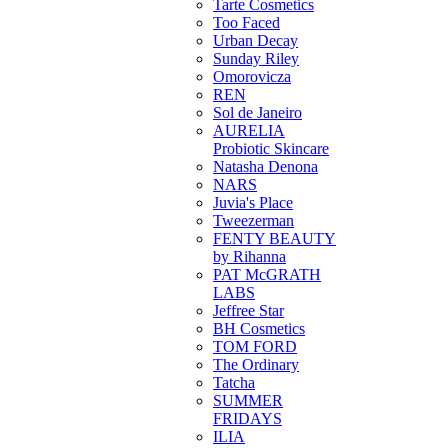
Tarte Cosmetics
Too Faced
Urban Decay
Sunday Riley
Omorovicza
REN
Sol de Janeiro
AURELIA
Probiotic Skincare
Natasha Denona
NARS
Juvia's Place
Tweezerman
FENTY BEAUTY
by Rihanna
PAT McGRATH
LABS
Jeffree Star
BH Cosmetics
TOM FORD
The Ordinary
Tatcha
SUMMER
FRIDAYS
ILIA