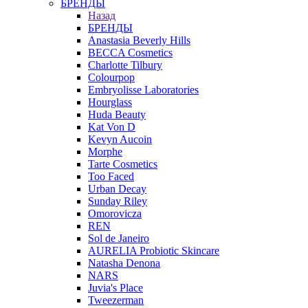
БРЕНДЫ
Назад
БРЕНДЫ
Anastasia Beverly Hills
BECCA Cosmetics
Charlotte Tilbury
Colourpop
Embryolisse Laboratories
Hourglass
Huda Beauty
Kat Von D
Kevyn Aucoin
Morphe
Tarte Cosmetics
Too Faced
Urban Decay
Sunday Riley
Omorovicza
REN
Sol de Janeiro
AURELIA Probiotic Skincare
Natasha Denona
NARS
Juvia's Place
Tweezerman