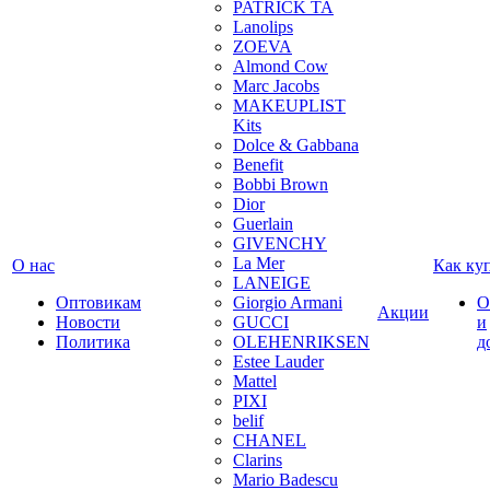
PATRICK TA
Lanolips
ZOEVA
Almond Cow
Marc Jacobs
MAKEUPLIST
Kits
Dolce & Gabbana
Benefit
Bobbi Brown
Dior
Guerlain
GIVENCHY
La Mer
О нас
Как ку
LANEIGE
Оптовикам
Giorgio Armani
О
Акции
Новости
GUCCI
и
Политика
OLEHENRIKSEN
д
Estee Lauder
Mattel
PIXI
belif
CHANEL
Clarins
Mario Badescu