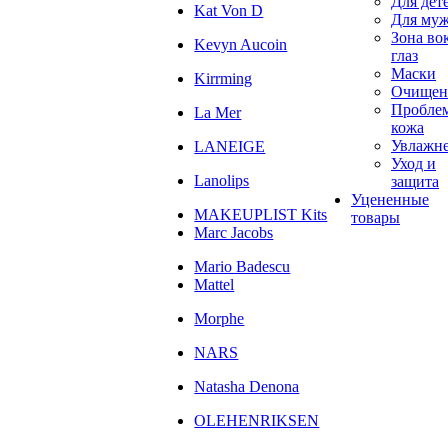
Для дет
Kat Von D
Для му
Зона во
Kevyn Aucoin
глаз
Маски
Kirrming
Очищен
Пробле
La Mer
кожа
Увлажн
LANEIGE
Уход и
Lanolips
защита
Уцененные
MAKEUPLIST Kits
товары
Marc Jacobs
Mario Badescu
Mattel
Morphe
NARS
Natasha Denona
OLEHENRIKSEN