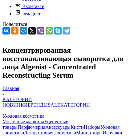
Вконтакте
Instagram
Поделиться
Концентрированная
восстанавливающая сыворотка для
лица Algenist - Concentrated
Reconstructing Serum
Главная
-
КАТЕГОРИИ
НОВИНКИ
БРЕНДЫ
SALE
КАТЕГОРИИ
-
Уходовая косметика
Молочные машины
Уцененные
товары
Парфюмерия
Аксессуары
Кисти
Наборы
Уходовая
косметика
Декоративная косметика
Миниатюры
Игрушки