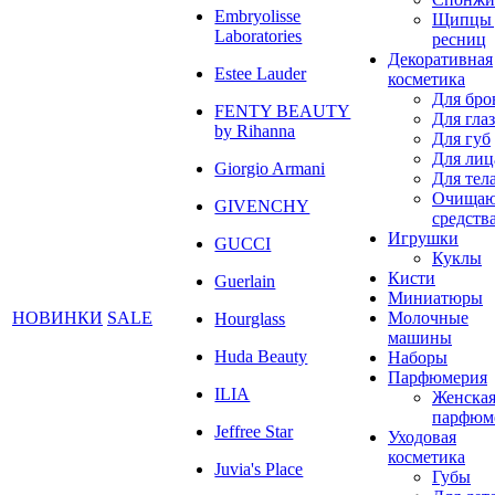
Embryolisse
Щипцы 
Laboratories
ресниц
Декоративная
Estee Lauder
косметика
Для бро
FENTY BEAUTY
Для глаз
by Rihanna
Для губ
Для лиц
Giorgio Armani
Для тел
Очища
GIVENCHY
средств
Игрушки
GUCCI
Куклы
Кисти
Guerlain
Миниатюры
НОВИНКИ
SALE
Молочные
Hourglass
машины
Huda Beauty
Наборы
Парфюмерия
ILIA
Женска
парфюм
Jeffree Star
Уходовая
косметика
Juvia's Place
Губы