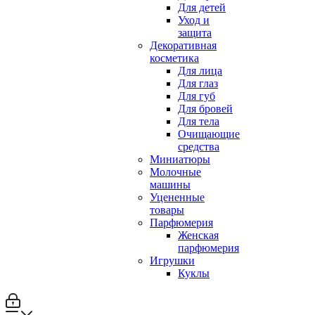
Для детей
Уход и
защита
Декоративная
косметика
Для лица
Для глаз
Для губ
Для бровей
Для тела
Очищающие
средства
Миниатюры
Молочные
машины
Уцененные
товары
Парфюмерия
Женская
парфюмерия
Игрушки
Куклы