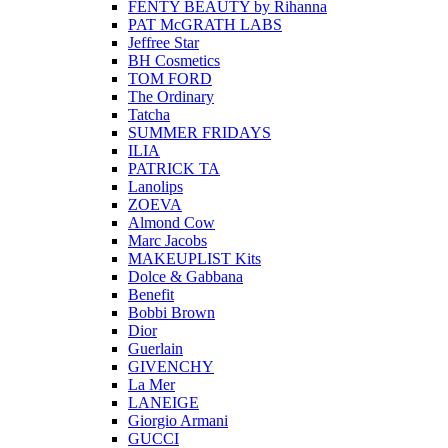
FENTY BEAUTY by Rihanna
PAT McGRATH LABS
Jeffree Star
BH Cosmetics
TOM FORD
The Ordinary
Tatcha
SUMMER FRIDAYS
ILIA
PATRICK TA
Lanolips
ZOEVA
Almond Cow
Marc Jacobs
MAKEUPLIST Kits
Dolce & Gabbana
Benefit
Bobbi Brown
Dior
Guerlain
GIVENCHY
La Mer
LANEIGE
Giorgio Armani
GUCCI