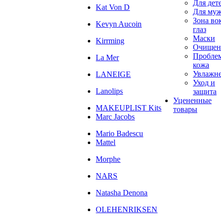
Для дет
Kat Von D
Для му
Зона во
Kevyn Aucoin
глаз
Маски
Kirrming
Очищен
Пробле
La Mer
кожа
Увлажн
LANEIGE
Уход и
Lanolips
защита
Уцененные
MAKEUPLIST Kits
товары
Marc Jacobs
Mario Badescu
Mattel
Morphe
NARS
Natasha Denona
OLEHENRIKSEN