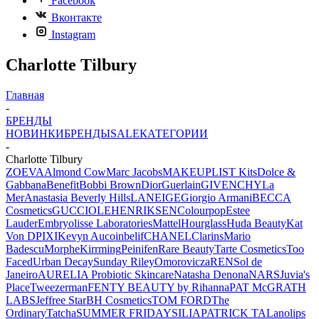
Facebook
Вконтакте
Instagram
Charlotte Tilbury
Главная
-
БРЕНДЫ
НОВИНКИ
БРЕНДЫ
SALE
КАТЕГОРИИ
-
Charlotte Tilbury
ZOEVA
Almond Cow
Marc Jacobs
MAKEUPLIST Kits
Dolce &
Gabbana
Benefit
Bobbi Brown
Dior
Guerlain
GIVENCHY
La
Mer
Anastasia Beverly Hills
LANEIGE
Giorgio Armani
BECCA
Cosmetics
GUCCI
OLEHENRIKSEN
Colourpop
Estee
Lauder
Embryolisse Laboratories
Mattel
Hourglass
Huda Beauty
Kat
Von D
PIXI
Kevyn Aucoin
belif
CHANEL
Clarins
Mario
Badescu
Morphe
Kirrming
Peinifen
Rare Beauty
Tarte Cosmetics
Too
Faced
Urban Decay
Sunday Riley
Omorovicza
REN
Sol de
Janeiro
AURELIA Probiotic Skincare
Natasha Denona
NARS
Juvia's
Place
Tweezerman
FENTY BEAUTY by Rihanna
PAT McGRATH
LABS
Jeffree Star
BH Cosmetics
TOM FORD
The
Ordinary
Tatcha
SUMMER FRIDAYS
ILIA
PATRICK TA
Lanolips