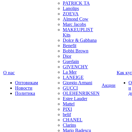
PATRICK TA
Lanolips
ZOEVA
Almond Cow
Marc Jacobs
MAKEUPLIST
Kits
Dolce & Gabbana
Benefit
Bobbi Brown
Dior
Guerlain
GIVENCHY
La Mer
О нас
Как ку
LANEIGE
Оптовикам
Giorgio Armani
О
Акции
Новости
GUCCI
и
Политика
OLEHENRIKSEN
д
Estee Lauder
Mattel
PIXI
belif
CHANEL
Clarins
Mario Badescu