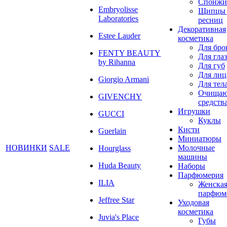
Спонжи
Embryolisse
Щипцы 
Laboratories
ресниц
Декоративная
Estee Lauder
косметика
Для бро
FENTY BEAUTY
Для глаз
by Rihanna
Для губ
Для лиц
Giorgio Armani
Для тел
Очища
GIVENCHY
средств
Игрушки
GUCCI
Куклы
Кисти
Guerlain
Миниатюры
НОВИНКИ
SALE
Молочные
Hourglass
машины
Huda Beauty
Наборы
Парфюмерия
ILIA
Женска
парфюм
Jeffree Star
Уходовая
косметика
Juvia's Place
Губы