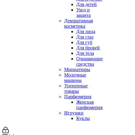
Для детей
Уход и
защита
Декоративная
косметика
Для лица
Для глаз
Для губ
Для бровей
Для тела
Очищающие
средства
Миниатюры
Молочные
машины
Уцененные
товары
Парфюмерия
Женская
парфюмерия
Игрушки
Куклы