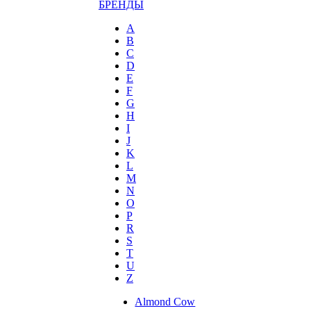
БРЕНДЫ
A
B
C
D
E
F
G
H
I
J
K
L
M
N
O
P
R
S
T
U
Z
Almond Cow