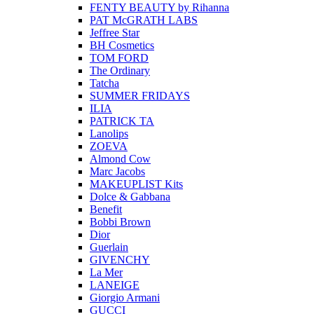
FENTY BEAUTY by Rihanna
PAT McGRATH LABS
Jeffree Star
BH Cosmetics
TOM FORD
The Ordinary
Tatcha
SUMMER FRIDAYS
ILIA
PATRICK TA
Lanolips
ZOEVA
Almond Cow
Marc Jacobs
MAKEUPLIST Kits
Dolce & Gabbana
Benefit
Bobbi Brown
Dior
Guerlain
GIVENCHY
La Mer
LANEIGE
Giorgio Armani
GUCCI