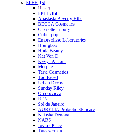
БРЕНДЫ
Назад
БРЕНДЫ
Anastasia Beverly Hills
BECCA Cosmetics
Charlotte Tilbury
Colourpop
Embryolisse Laboratories
Hourglass
Huda Beauty
Kat Von D
Kevyn Aucoin
Morphe
Tarte Cosmetics
Too Faced
Urban Decay
Sunday Riley
Omorovicza
REN
Sol de Janeiro
AURELIA Probiotic Skincare
Natasha Denona
NARS
Juvia's Place
Tweezerman