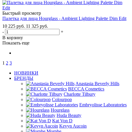
Быстрый просмотр
Палетка для лица Hourglass - Ambient Lighting Palette Dim Edit
10 225
руб.
11 325
руб.
-
+
В корзину
Показать еще
1
2
3
НОВИНКИ
БРЕНДЫ
Anastasia Beverly Hills
BECCA Cosmetics
Charlotte Tilbury
Colourpop
Embryolisse Laboratories
Hourglass
Huda Beauty
Kat Von D
Kevyn Aucoin
Morphe