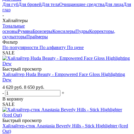
Для губ
Для бровей
Для тела
Очищающие средства
Для лица
Для
глаз
-
Хайлайтеры
Тональные
основы
Румяна
Бронзеры
Консилеры
Пудры
Корректоры,
скульпторы
Праймеры
Фильтр
По популярности
По алфавиту
По цене
SALE
Быстрый просмотр
Хайлайтер Huda Beauty - Empowered Face Gloss Highlighting
Dew
4 620
руб.
8 650
руб.
-
+
В корзину
SALE
Быстрый просмотр
Хайлайтер-стик Anastasia Beverly Hills - Stick Highlighter (Iced
Out)