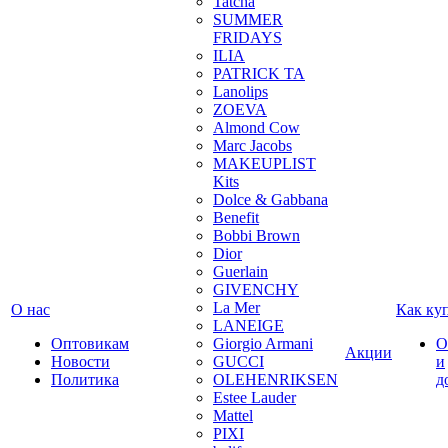
Tatcha
SUMMER
FRIDAYS
ILIA
PATRICK TA
Lanolips
ZOEVA
Almond Cow
Marc Jacobs
MAKEUPLIST
Kits
Dolce & Gabbana
Benefit
Bobbi Brown
Dior
Guerlain
GIVENCHY
La Mer
О нас
Как ку
LANEIGE
Оптовикам
Giorgio Armani
О
Акции
Новости
GUCCI
и
Политика
OLEHENRIKSEN
д
Estee Lauder
Mattel
PIXI