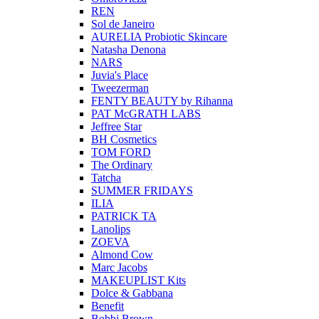
REN
Sol de Janeiro
AURELIA Probiotic Skincare
Natasha Denona
NARS
Juvia's Place
Tweezerman
FENTY BEAUTY by Rihanna
PAT McGRATH LABS
Jeffree Star
BH Cosmetics
TOM FORD
The Ordinary
Tatcha
SUMMER FRIDAYS
ILIA
PATRICK TA
Lanolips
ZOEVA
Almond Cow
Marc Jacobs
MAKEUPLIST Kits
Dolce & Gabbana
Benefit
Bobbi Brown