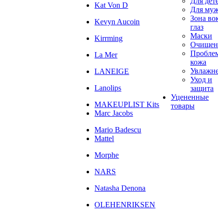
Для дет
Kat Von D
Для му
Зона во
Kevyn Aucoin
глаз
Маски
Kirrming
Очищен
Пробле
La Mer
кожа
Увлажн
LANEIGE
Уход и
Lanolips
защита
Уцененные
MAKEUPLIST Kits
товары
Marc Jacobs
Mario Badescu
Mattel
Morphe
NARS
Natasha Denona
OLEHENRIKSEN