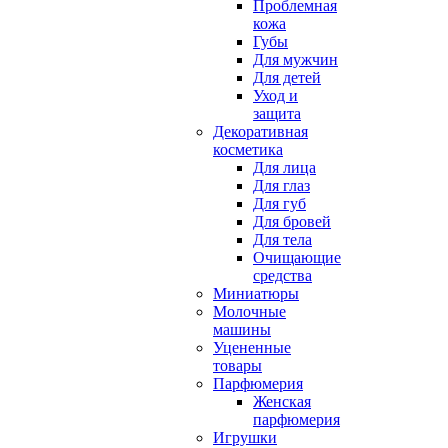
Проблемная
кожа
Губы
Для мужчин
Для детей
Уход и
защита
Декоративная
косметика
Для лица
Для глаз
Для губ
Для бровей
Для тела
Очищающие
средства
Миниатюры
Молочные
машины
Уцененные
товары
Парфюмерия
Женская
парфюмерия
Игрушки