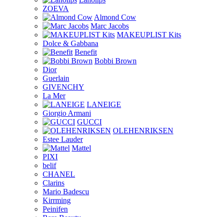
ZOEVA
Almond Cow
Marc Jacobs
MAKEUPLIST Kits
Dolce & Gabbana
Benefit
Bobbi Brown
Dior
Guerlain
GIVENCHY
La Mer
LANEIGE
Giorgio Armani
GUCCI
OLEHENRIKSEN
Estee Lauder
Mattel
PIXI
belif
CHANEL
Clarins
Mario Badescu
Kirrming
Peinifen