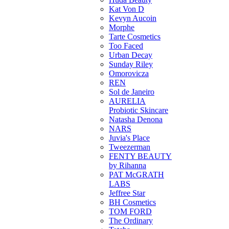
Kat Von D
Kevyn Aucoin
Morphe
Tarte Cosmetics
Too Faced
Urban Decay
Sunday Riley
Omorovicza
REN
Sol de Janeiro
AURELIA
Probiotic Skincare
Natasha Denona
NARS
Juvia's Place
Tweezerman
FENTY BEAUTY
by Rihanna
PAT McGRATH
LABS
Jeffree Star
BH Cosmetics
TOM FORD
The Ordinary