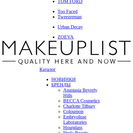
TOM FORD
Too Faced
Tweezerman
Urban Decay
ZOEVA
Каталог
НОВИНКИ
БРЕНДЫ
Anastasia Beverly
Hills
BECCA Cosmetics
Charlotte Tilbury
Colourpop
Embryolisse
Laboratories
Hourglass
Huda Beauty