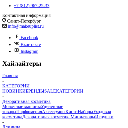
+7 (812) 967-25-33
Контактная информация
Санкт-Петербург
info@makeuplist.ru
Facebook
Вконтакте
Instagram
Хайлайтеры
Главная
-
КАТЕГОРИИ
НОВИНКИ
БРЕНДЫ
SALE
КАТЕГОРИИ
-
Декоративная косметика
Молочные машины
Уцененные
товары
Парфюмерия
Аксессуары
Кисти
Наборы
Уходовая
косметика
Декоративная косметика
Миниатюры
Игрушки
-
Для лица