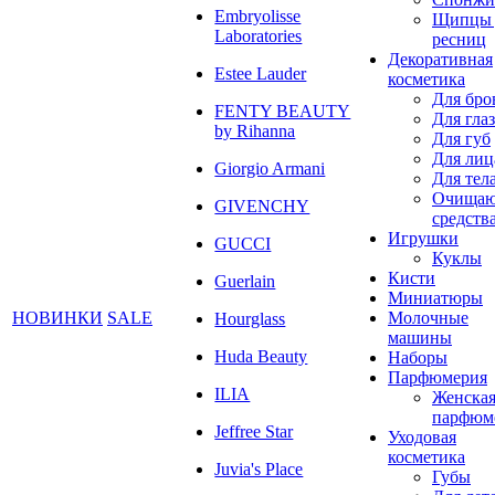
Embryolisse
Щипцы 
Laboratories
ресниц
Декоративная
Estee Lauder
косметика
Для бро
FENTY BEAUTY
Для глаз
by Rihanna
Для губ
Для лиц
Giorgio Armani
Для тел
Очища
GIVENCHY
средств
Игрушки
GUCCI
Куклы
Кисти
Guerlain
Миниатюры
НОВИНКИ
SALE
Молочные
Hourglass
машины
Huda Beauty
Наборы
Парфюмерия
ILIA
Женска
парфюм
Jeffree Star
Уходовая
косметика
Juvia's Place
Губы