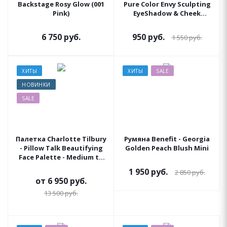
Backstage Rosy Glow (001
Pure Color Envy Sculpting
Pink)
EyeShadow & Cheek
Palette NUDES
6 750
руб.
950
руб.
1 550
руб.
ХИТЫ
ХИТЫ
SALE
НОВИНКИ
SALE
Палетка Charlotte Tilbury
Румяна Benefit - Georgia
- Pillow Talk Beautifying
Golden Peach Blush Mini
Face Palette - Medium to
Deep
1 950
руб.
2 850
руб.
от
6 950 руб.
13 500 руб.