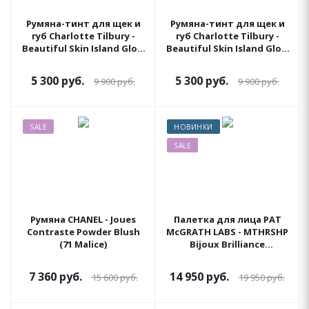
Румяна-тинт для щек и
Румяна-тинт для щек и
губ Charlotte Tilbury -
губ Charlotte Tilbury -
Beautiful Skin Island Glow
Beautiful Skin Island Glow
Lip & Cheek, оттенок Sun-
Lip & Cheek, оттенок
blushed Glow
Beach Peach Glow
5 300
руб.
5 300
руб.
9 900
руб.
9 900
руб.
SALE
НОВИНКИ
SALE
Румяна CHANEL - Joues
Палетка для лица PAT
Contraste Powder Blush
McGRATH LABS - MTHRSHP
(71 Malice)
Bijoux Brilliance
(Starstruck Splendour)
7 360
руб.
14 950
руб.
15 600
руб.
19 950
руб.