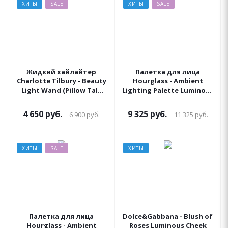
ХИТЫ
SALE
ХИТЫ
SALE
Жидкий хайлайтер
Палетка для лица
Charlotte Tilbury - Beauty
Hourglass - Ambient
Light Wand (Pillow Talk
Lighting Palette Luminous
Medium)
Edit
4 650
руб.
9 325
руб.
6 900
руб.
11 325
руб.
ХИТЫ
SALE
ХИТЫ
Палетка для лица
Dolce&Gabbana - Blush of
Hourglass - Ambient
Roses Luminous Cheek