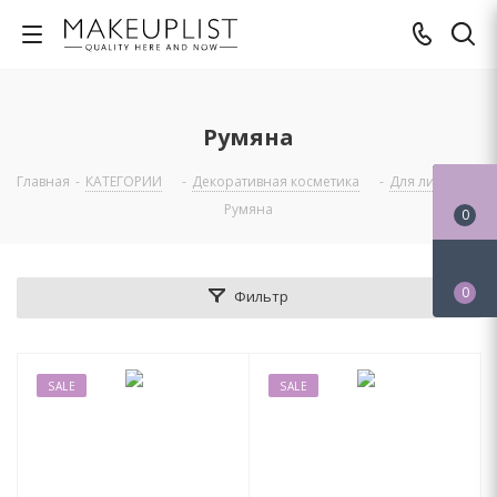
Румяна
Главная
-
КАТЕГОРИИ
-
Декоративная косметика
-
Для лица
-
Румяна
0
0
Фильтр
SALE
SALE