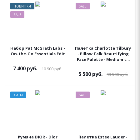
НОВИНКИ
SALE
SALE
Набор Pat McGrath Labs -
Палетка Charlotte Tilbury
On-the-Go Essentials Edit
- Pillow Talk Beautifying
Face Palette - Medium to
Deep (Уценка)
7 400
руб.
10 900
руб.
5 500
руб.
13 500
руб.
ХИТЫ
SALE
Румяна DIOR - Dior
Палетка Estee Lauder -